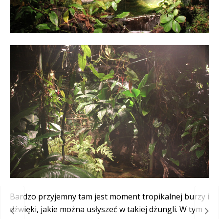
Bardzo przyjemny tam jest moment tropikalnej burzy i
dźwięki, jakie można usłyszeć w takiej dżungli. W tym
aise
Wio