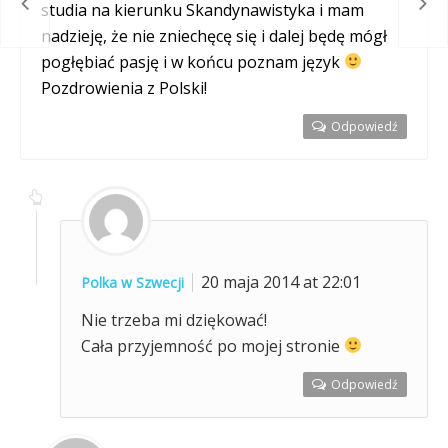
alne
Arc
studia na kierunku Skandynawistyka i mam
nadzieję, że nie zniechęcę się i dalej będę mógł
pogłębiać pasję i w końcu poznam język
Pozdrowienia z Polski!
Odpowiedź
20 maja 2014 at 22:01
Polka w Szwecji
Nie trzeba mi dziękować!
Cała przyjemność po mojej stronie
Odpowiedź