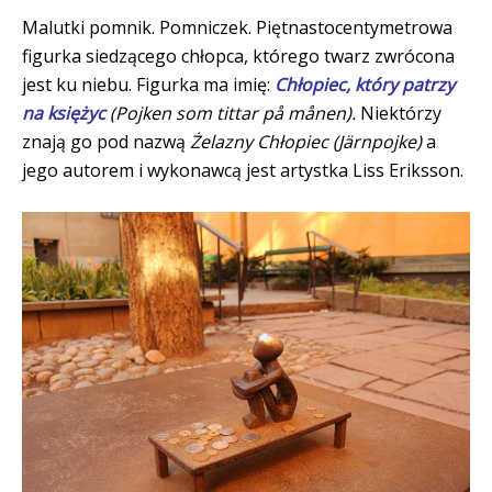
Malutki pomnik. Pomniczek. Piętnastocentymetrowa
figurka siedzącego chłopca, którego twarz zwrócona
jest ku niebu. Figurka ma imię:
Chłopiec, który patrzy
na księżyc
(
Pojken som tittar på månen).
Niektórzy
znają go pod nazwą
Żelazny Chłopiec (Järnpojke)
a
jego autorem i wykonawcą jest artystka Liss Eriksson.