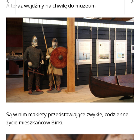
łych
Dzi
A teraz wejdźmy na chwilę do muzeum.
Są w nim makiety przedstawiające zwykłe, codzienne
życie mieszkańców Birki.