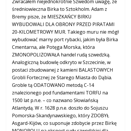
Zwracałem niejednokrotnie Szwedom uwagę, że
średniowieczna Birka to Sztokholm. Adam z
Bremy pisze, że MIESZKAŃCY BIRKU
WYBUDOWALI DLA OBRONY PRZED PIRATAMI
20-KILOMETROWY MUR. Takiego muru nie mógł
wybudować marny port rybacki, jakim była Birka
Cmentarna, ale Potęga Morska, która
ZMONOPOLIZOWAŁA handel rudą szwedzką.
Analogiczną budowlę odkryto w Szczecinie, w
postaci zbudowanej z kamieni BALASTOWYCH
Grobli Fortecznej ze Starego Miasta do Dąbia.
Groble tą ODATOWANO metodą C-14
znalezionego pod fundamentami TORFU na
1500 lat p.n.e. – co nazwano Słowiańską
Atlantydą. W r. 1628 p.n.e. doszło do Sojuszu
Pomorska-Skandynawskiego, który ZDOBYŁ
Asgard-Kijów, co suponuje zdobycie przez Birkę
MONOPOLU na eksport rudy szwedzkiej dla