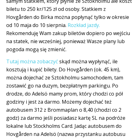
samym statkiem, który płynie ze Sztokholmu ale koszt
biletu to 250 kr/125 zł od osoby. Statkiem z
Hovgården do Birka można popłynąć tylko w okresie
od 10 maja do 10 sierpnia.
Rozkład jazdy.
Rekomenduję Wam zakup biletów dopiero po wejściu
na statek, nie wcześniej, ponieważ Wasze plany lub
pogoda mogą się zmienić.
Tutaj można zobaczyć
skąd można wypłynąć, ile
kosztują i kupić bilety. Do Hovgården (ok. 45 km),
można dojechać ze Sztokholmu samochodem, tam
zostawić go na duzym, bezpłatnym parkingu. Po
drodze, do Adelsö mamy prom, który chodzi co pół
godziny i jest za darmo. Możemy dojechać też
autobusem 312 z Brommaplan o 8,40 (chodzi co 2
godz) za darmo jeśli posiadasz kartę SL na podróże
lokalne lub Stockholms Card. Jadąc autobusem do
Hovgården na Adelsö (nazwa przystanku autobusu