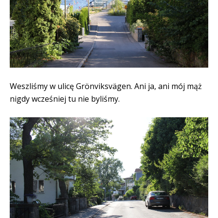
Weszliśmy w ulicę Grönviksvägen. Ani ja, ani mój mąż
nigdy wcześniej tu nie byliśmy.