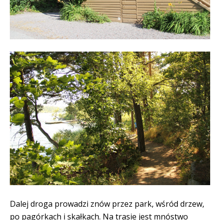
Dalej droga prowadzi znów przez park, wśród drzew,
po pagórkach i skałkach. Na trasie jest mnóstwo