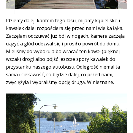
andii
Arh
Idziemy dalej, kantem tego lasu, mijamy kąpielisko i
kawałek dalej rozpościera się przed nami wielka łąka.
Zaczęłam odczuwać już ból w nogach, kamera zaczęła
ciążyć a głód odezwał się i prosił o powrót do domu.
Mieliśmy do wyboru albo wracać ten kawał (pięknej
wszak) drogi albo pójść jeszcze spory kawałek do
przystanku naszego autobusu. Odległość niemal ta
sama i ciekawość, co będzie dalej, co przed nami,
zwyciężyła i wybraliśmy opcję drugą. W nieznane.