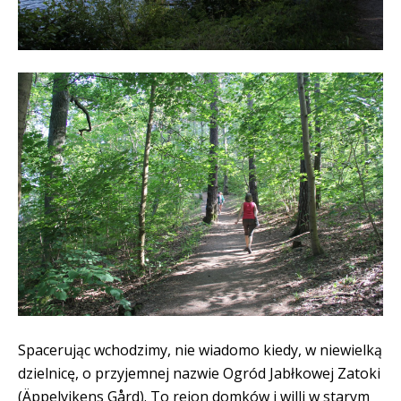
Spacerując wchodzimy, nie wiadomo kiedy, w niewielką
dzielnicę, o przyjemnej nazwie Ogród Jabłkowej Zatoki
(Äppelvikens Gård). To rejon domków i willi w starym