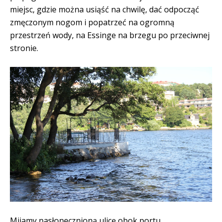
miejsc, gdzie można usiąść na chwilę, dać odpocząć
zmęczonym nogom i popatrzeć na ogromną
przestrzeń wody, na Essinge na brzegu po przeciwnej
stronie.
Mijamy nasłonecznioną ulicę obok portu,