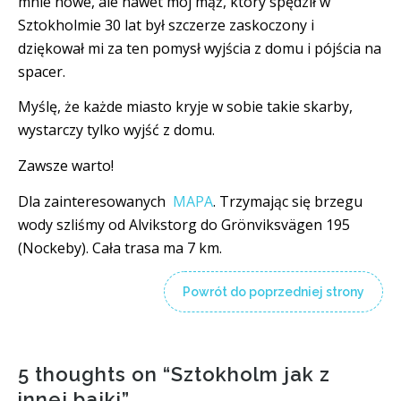
mnie nowe, ale nawet mój mąż, który spędził w
Sztokholmie 30 lat był szczerze zaskoczony i
dziękował mi za ten pomysł wyjścia z domu i pójścia na
spacer.
Myślę, że każde miasto kryje w sobie takie skarby,
wystarczy tylko wyjść z domu.
Zawsze warto!
Dla zainteresowanych
MAPA
. Trzymając się brzegu
wody szliśmy od Alvikstorg do Grönviksvägen 195
(Nockeby). Cała trasa ma 7 km.
Powrót do poprzedniej strony
5 thoughts on “
Sztokholm jak z
innej bajki
”