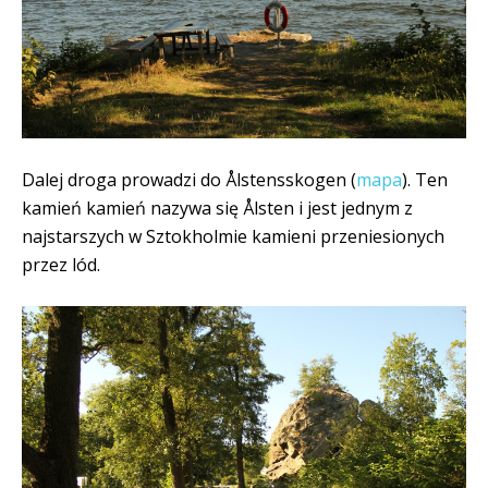
Dalej droga prowadzi do Ålstensskogen (
mapa
). Ten
kamień kamień nazywa się Ålsten i jest jednym z
najstarszych w Sztokholmie kamieni przeniesionych
przez lód.