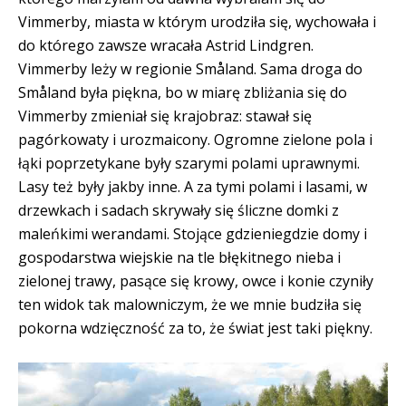
Vimmerby, miasta w którym urodziła się, wychowała i
do którego zawsze wracała Astrid Lindgren.
Vimmerby leży w regionie Småland. Sama droga do
Småland była piękna, bo w miarę zbliżania się do
Vimmerby zmieniał się krajobraz: stawał się
pagórkowaty i urozmaicony. Ogromne zielone pola i
łąki poprzetykane były szarymi polami uprawnymi.
Lasy też były jakby inne. A za tymi polami i lasami, w
drzewkach i sadach skrywały się śliczne domki z
maleńkimi werandami. Stojące gdzieniegdzie domy i
gospodarstwa wiejskie na tle błękitnego nieba i
zielonej trawy, pasące się krowy, owce i konie czyniły
ten widok tak malowniczym, że we mnie budziła się
pokorna wdzięczność za to, że świat jest taki piękny.