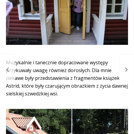
Muzykalnie i tanecznie dopracowane występy
röra
Zim
przykuwały uwagę również dorosłych. Dla mnie
ciekawe były przedstawienia z fragmentów książek
Astrid, które były czarującym obrazkiem z życia dawnej
sielskiej szwedzkiej wsi.