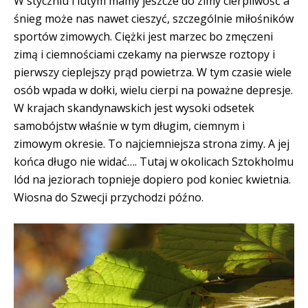
W styczniu i lutym mamy jeszcze do zimy cierpliwość a
śnieg może nas nawet cieszyć, szczególnie miłośników
sportów zimowych. Ciężki jest marzec bo zmęczeni
zimą i ciemnościami czekamy na pierwsze roztopy i
pierwszy cieplejszy prąd powietrza. W tym czasie wiele
osób wpada w dołki, wielu cierpi na poważne depresje.
W krajach skandynawskich jest wysoki odsetek
samobójstw właśnie w tym długim, ciemnym i
zimowym okresie. To najciemniejsza strona zimy. A jej
końca długo nie widać…. Tutaj w okolicach Sztokholmu
lód na jeziorach topnieje dopiero pod koniec kwietnia.
Wiosna do Szwecji przychodzi późno.