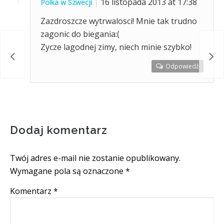
16 listopada 2013 at 17:38
Polka w Szwecji
Zazdroszcze wytrwalosci! Mnie tak trudno
zagonic do biegania:(
Zycze lagodnej zimy, niech minie szybko!
owie
Bez
Odpowiedź
Dodaj komentarz
Twój adres e-mail nie zostanie opublikowany.
Wymagane pola są oznaczone
*
Komentarz
*