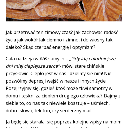
Jak przetrwać ten zimowy czas? Jak zachować radość
życia jak wokół tak ciemno i zimno, i do wiosny tak
daleko? Skąd czerpać energię i optymizm?
Cała nadzieja w
nas
samych –
„Gdy idą chłodniejsze
dni miej cieplejsze serce”-
mówi stare chińskie
przysłowie. Ciepło jest w nas i dzielmy się nim! Nie
pozwólmy depresji wejść w nasze i innych życie.
Rozejrzyjmy się, gdzieś ktoś może tkwi samotny w
domu i tęskni za ciepłem drugiego człowieka? Dajmy z
siebie to, co nas tak niewiele kosztuje – uśmiech,
dobre słowo, telefon, czy serdeczny mail.
Ja będę się starała się poprzez kolejne wpisy na moim