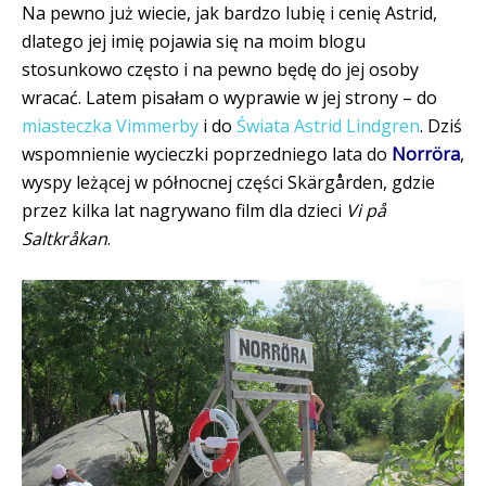
Na pewno już wiecie, jak bardzo lubię i cenię Astrid,
dlatego jej imię pojawia się na moim blogu
stosunkowo często i na pewno będę do jej osoby
wracać. Latem pisałam o wyprawie w jej strony – do
miasteczka Vimmerby
i do
Świata Astrid Lindgren
. Dziś
wspomnienie wycieczki poprzedniego lata do
Norröra
,
wyspy leżącej w północnej części Skärgården, gdzie
przez kilka lat nagrywano film dla dzieci
Vi på
Saltkråkan
.