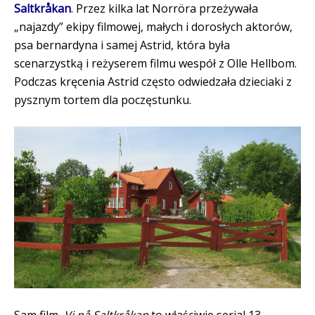
Saltkråkan
. Przez kilka lat Norröra przeżywała
„najazdy” ekipy filmowej, małych i dorosłych aktorów,
psa bernardyna i samej Astrid, która była
scenarzystką i reżyserem filmu wespół z Olle Hellbom.
Podczas kręcenia Astrid często odwiedzała dzieciaki z
pysznym tortem dla poczęstunku.
Sam film,
Vi på Saltkråkan
to właściwie serial 13