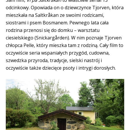
odcinkowy. Opowiada on o dziewczynce Tjorven, która
mieszkała na Saltkråkan ze swoimi rodzicami,
siostrami i psem Bosmanem. Pewnego lata cała
rodzina przenosi się do domku – warsztatu
ciesielskiego (Snickargården). W nim poznaje Tjorven
chłopca Pelle, który mieszka tam z rodziną. Cały film to
oczywiście seria wspaniałych przygód, cudowna,
szwedzka przyroda, tradycje, sielski nastrój i
oczywiście także dziecięce psoty i intrygi dorosłych.