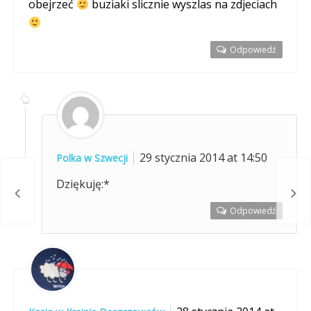
obejrzeć
buziaki slicznie wyszlas na zdjeciach
Odpowiedź
29 stycznia 2014 at 14:50
Polka w Szwecji
Dziękuję:*
dzka
Życi
Odpowiedź