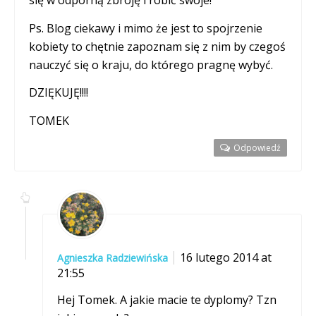
się w odporną zbroję i robić swoje!
Ps. Blog ciekawy i mimo że jest to spojrzenie
kobiety to chętnie zapoznam się z nim by czegoś
nauczyć się o kraju, do którego pragnę wybyć.
DZIĘKUJĘ!!!!
TOMEK
Odpowiedź
16 lutego 2014 at
Agnieszka Radziewińska
21:55
Hej Tomek. A jakie macie te dyplomy? Tzn