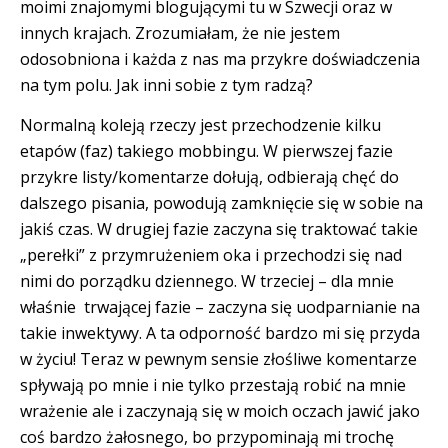
moimi znajomymi blogującymi tu w Szwecji oraz w
innych krajach. Zrozumiałam, że nie jestem
odosobniona i każda z nas ma przykre doświadczenia
na tym polu. Jak inni sobie z tym radzą?
Normalną koleją rzeczy jest przechodzenie kilku
etapów (faz) takiego mobbingu. W pierwszej fazie
przykre listy/komentarze dołują, odbierają chęć do
dalszego pisania, powodują zamknięcie się w sobie na
jakiś czas. W drugiej fazie zaczyna się traktować takie
„perełki” z przymrużeniem oka i przechodzi się nad
nimi do porządku dziennego. W trzeciej – dla mnie
właśnie trwającej fazie – zaczyna się uodparnianie na
takie inwektywy. A ta odporność bardzo mi się przyda
w życiu! Teraz w pewnym sensie złośliwe komentarze
spływają po mnie i nie tylko przestają robić na mnie
wrażenie ale i zaczynają się w moich oczach jawić jako
coś bardzo żałosnego, bo przypominają mi trochę