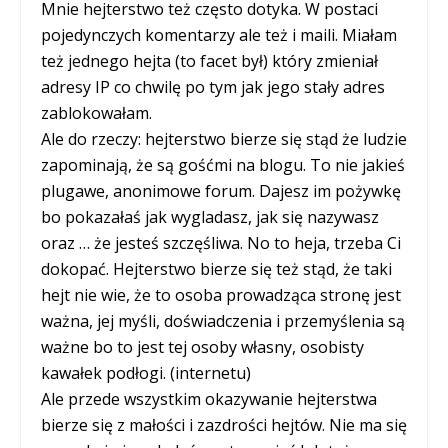
Mnie hejterstwo też często dotyka. W postaci
pojedynczych komentarzy ale też i maili. Miałam
też jednego hejta (to facet był) który zmieniał
adresy IP co chwilę po tym jak jego stały adres
zablokowałam.
Ale do rzeczy: hejterstwo bierze się stąd że ludzie
zapominają, że są gośćmi na blogu. To nie jakieś
plugawe, anonimowe forum. Dajesz im pożywkę
bo pokazałaś jak wygladasz, jak się nazywasz
oraz … że jesteś szczęśliwa. No to heja, trzeba Ci
dokopać. Hejterstwo bierze się też stąd, że taki
hejt nie wie, że to osoba prowadząca stronę jest
ważna, jej myśli, doświadczenia i przemyślenia są
ważne bo to jest tej osoby własny, osobisty
kawałek podłogi. (internetu)
Ale przede wszystkim okazywanie hejterstwa
bierze się z małości i zazdrości hejtów. Nie ma się