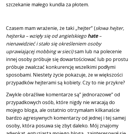
szczekanie małego kundla za płotem.
Czasem mam wrażenie, że taki „hejter” (
słowa
hejter,
hejterka – wzięły się od angielskiego
hate
–
nienawidzieć
i stało się określeniem osoby
uprawiającej mobbing w sieci)
sam lub na polecenie
innej osoby próbuje się dowartościować lub po prostu
próbuje zwalczać konkurencję wszelkimi podłymi
sposobami. Niestety życie pokazuje, że w większości
przypadków hejterami są kobiety. Czy to nie przykre?
Zwykle obraźliwe komentarze są” jednorazowe” od
przypadkowych osób, które nigdy nie wracają do
mojego bloga, ale ostatnio otrzymałam kilkanaście
bardzo agresywnych komentarzy od jednej i tej samej
osoby, która posuwa się zbyt daleko. Mój znajomy
adwokat, entuzjasta mojego bloga, zainteresował się