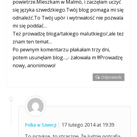
powietrze.Mieszkam w Malmö, i zaczęłam uczyć
się języka szwedzkiego.Twòj blog pomaga mi się
odnaleźć.To Twòj upòr i wytrwałość nie pozwala
mi się poddać…
Też prowadzę bloga/takiego malutkiego/,ale też
znam ten temat…
Po pewnym komentarzu płakałam trzy dni,
potem usunęłam blog…,- żałowała m !!!Prowadzę
nowy, anonimowo!
Odpowiedź
17 lutego 2014 at 19:39
Polka w Szwecji
To przykre, to straszne. Że ludzie potrafią