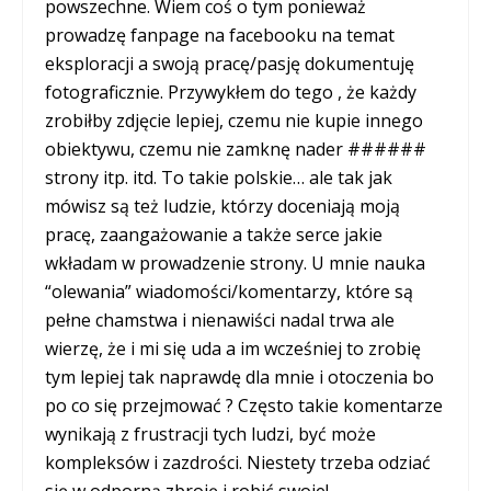
powszechne. Wiem coś o tym ponieważ
prowadzę fanpage na facebooku na temat
eksploracji a swoją pracę/pasję dokumentuję
fotograficznie. Przywykłem do tego , że każdy
zrobiłby zdjęcie lepiej, czemu nie kupie innego
obiektywu, czemu nie zamknę nader ######
strony itp. itd. To takie polskie… ale tak jak
mówisz są też ludzie, którzy doceniają moją
pracę, zaangażowanie a także serce jakie
wkładam w prowadzenie strony. U mnie nauka
“olewania” wiadomości/komentarzy, które są
pełne chamstwa i nienawiści nadal trwa ale
wierzę, że i mi się uda a im wcześniej to zrobię
tym lepiej tak naprawdę dla mnie i otoczenia bo
po co się przejmować ? Często takie komentarze
wynikają z frustracji tych ludzi, być może
kompleksów i zazdrości. Niestety trzeba odziać