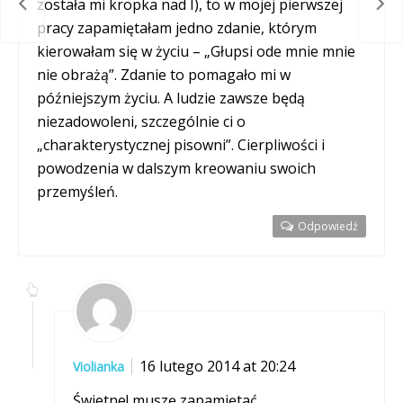
sko…
Moj
została mi kropka nad I), to w mojej pierwszej
pracy zapamiętałam jedno zdanie, którym
kierowałam się w życiu – „Głupsi ode mnie mnie
nie obrażą”. Zdanie to pomagało mi w
późniejszym życiu. A ludzie zawsze będą
niezadowoleni, szczególnie ci o
„charakterystycznej pisowni”. Cierpliwości i
powodzenia w dalszym kreowaniu swoich
przemyśleń.
Odpowiedź
16 lutego 2014 at 20:24
Violianka
Świetne! muszę zapamiętać.