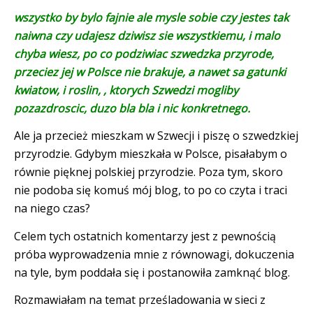
wszystko by bylo fajnie ale mysle sobie czy jestes tak
naiwna czy udajesz dziwisz sie wszystkiemu, i malo
chyba wiesz, po co podziwiac szwedzka przyrode,
przeciez jej w Polsce nie brakuje, a nawet sa gatunki
kwiatow, i roslin, , ktorych Szwedzi mogliby
pozazdroscic, duzo bla bla i nic konkretnego.
Ale ja przecież mieszkam w Szwecji i piszę o szwedzkiej
przyrodzie. Gdybym mieszkała w Polsce, pisałabym o
równie pięknej polskiej przyrodzie. Poza tym, skoro
nie podoba się komuś mój blog, to po co czyta i traci
na niego czas?
Celem tych ostatnich komentarzy jest z pewnością
próba wyprowadzenia mnie z równowagi, dokuczenia
na tyle, bym poddała się i postanowiła zamknąć blog.
Rozmawiałam na temat prześladowania w sieci z