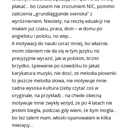
płakać… bo czasem nie zrozumiem NIC, pomimo
zaliczenia „grundläggande svenska” z
wyróżnieniem. Niestety, na resztę eduakcji nie
miałam już czasu, praca, dom – w domu po
angielsku i polsku, no więc…
A motywacji do nauki coraz mniej, bo właśnie,
moim zdaniem nie da się w tym języku nic
precyzyjnie wyrazić, jak w polskim, brzmi
brzydko, śpiewanie po szwedzku to jakaś
karykatura muzyki, nie dosć, ze melodia piosenki
to jeszcze melodia słowa, nie motywuje mnie
żadna wysoka kultura (żeby czytać coś w
oryginale, na przykład)… na chwile obecną
motywuje mnie zwykły wstyd, że po 4 latach nie
jestem biegła, podczas gdy wiem, że bym mogła…
bo też talent mam, włoski opanowałam w kilka
miesięcy…