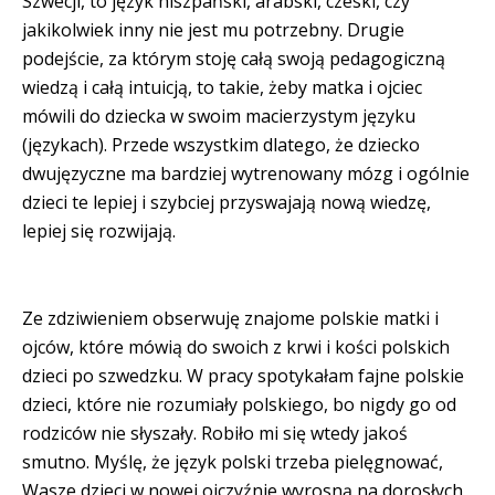
Szwecji, to język hiszpański, arabski, czeski, czy
jakikolwiek inny nie jest mu potrzebny. Drugie
podejście, za którym stoję całą swoją pedagogiczną
wiedzą i całą intuicją, to takie, żeby matka i ojciec
mówili do dziecka w swoim macierzystym języku
(językach). Przede wszystkim dlatego, że dziecko
dwujęzyczne ma bardziej wytrenowany mózg i ogólnie
dzieci te lepiej i szybciej przyswajają nową wiedzę,
lepiej się rozwijają.
Ze zdziwieniem obserwuję znajome polskie matki i
ojców, które mówią do swoich z krwi i kości polskich
dzieci po szwedzku. W pracy spotykałam fajne polskie
dzieci, które nie rozumiały polskiego, bo nigdy go od
rodziców nie słyszały. Robiło mi się wtedy jakoś
smutno. Myślę, że język polski trzeba pielęgnować,
Wasze dzieci w nowej ojczyźnie wyrosną na dorosłych