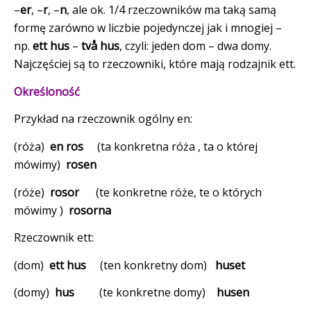
–
er
, –
r
, –
n
, ale ok. 1/4 rzeczowników ma taką samą
formę zarówno w liczbie pojedynczej jak i mnogiej –
np.
ett hus
–
två hus
, czyli: jeden dom – dwa domy.
Najczęściej są to rzeczowniki, które mają rodzajnik ett.
O
kreśloność
Przykład na rzeczownik ogólny en:
(róża)
en ros
(ta konkretna róża , ta o której
mówimy)
rosen
(róże)
rosor
(te konkretne róże, te o których
mówimy )
rosorna
Rzeczownik ett:
(dom)
ett hus
(ten konkretny dom)
huset
(domy)
hus
(te konkretne domy)
husen