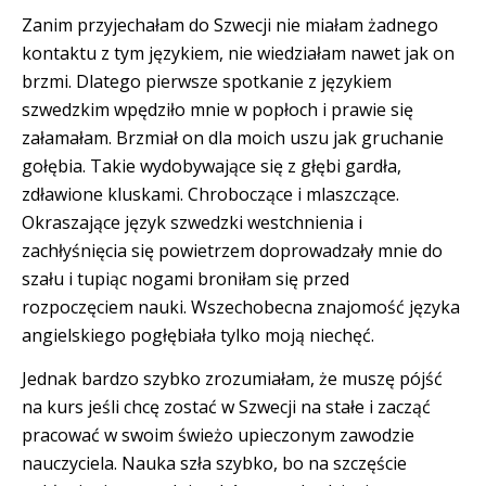
Zanim przyjechałam do Szwecji nie miałam żadnego
kontaktu z tym językiem, nie wiedziałam nawet jak on
brzmi. Dlatego pierwsze spotkanie z językiem
szwedzkim wpędziło mnie w popłoch i prawie się
załamałam. Brzmiał on dla moich uszu jak gruchanie
gołębia. Takie wydobywające się z głębi gardła,
zdławione kluskami. Chroboczące i mlaszczące.
Okraszające język szwedzki westchnienia i
zachłyśnięcia się powietrzem doprowadzały mnie do
szału i tupiąc nogami broniłam się przed
rozpoczęciem nauki. Wszechobecna znajomość języka
angielskiego pogłębiała tylko moją niechęć.
Jednak bardzo szybko zrozumiałam, że muszę pójść
na kurs jeśli chcę zostać w Szwecji na stałe i zacząć
pracować w swoim świeżo upieczonym zawodzie
nauczyciela. Nauka szła szybko, bo na szczęście