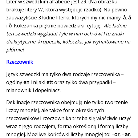
Liter w szwedzkim alfabecie jest 29. (Na obrazku
brakuje litery W, która występuje rzadko). Na pewno
zauważyliście 3 ładne literki, których my nie mamy:
å
,
ä
i
ö
. Koleżanka pięknie powiedziała, cytuję:
Ale ładnie
ten szwedzki wygląda! Tyle w nim och-ów! I te znaki
diakrytyczne, kropeczki, kółeczka, jak wyhaftowane na
płótnie!
R
zeczownik
Język szwedzki ma tylko dwa rodzaje rzeczownika –
ogólny
en
i nijaki
ett
oraz tylko dwa przypadki –
mianownik i dopełniacz.
Deklinacje rzeczownika obejmują nie tylko tworzenie
liczby mnogiej, ale także form określonych
rzeczowników i rzeczownika trzeba się właściwie uczyć
wraz z jego rodzajem, formą określoną i formą liczby
mnogiej. Możliwe końcówki liczby mnogiej to: –
or
, –
ar
,