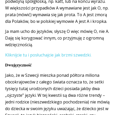
podwójną spółgłoską, np. katt, lub na końcu wyrazu.
W większości przypadków A wymawiane jest jak O, np.
prata (mówić) wymawia się jak prota. To A jest zmorą
dla Polaków, bo w polskiej wymowie A jest A i kropka.
Ja mam ucho do języków, słyszę O więc mówię O, nie A.
Daję się korygować innym, co przyjmuję z ogromną
wdzięcznością.
Kliknijcie tu i posłuchajcie jak brzmi szwedzki.
Dwujęzyczność
Jako, że w Szwecji mieszka ponad półtora miliona
obcokrajowców z całego świata oznacza to, że setki
tysięcy tutaj urodzonych dzieci posiada jakby dwa
„ojczyste” języki. W tej kwestii są dwa różne trendy –
jedni rodzice (nieszwedzkiego pochodzenia) nie mówią
do dziecka w swoim języku uważając, że dziecko jest w