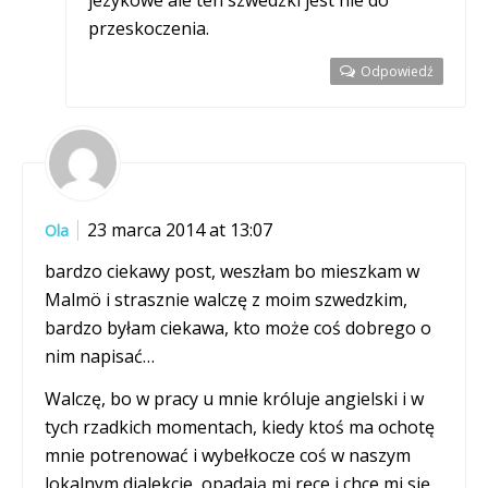
jezykowe ale ten szwedzki jest nie do
przeskoczenia.
Odpowiedź
23 marca 2014 at 13:07
Ola
bardzo ciekawy post, weszłam bo mieszkam w
Malmö i strasznie walczę z moim szwedzkim,
bardzo byłam ciekawa, kto może coś dobrego o
nim napisać…
Walczę, bo w pracy u mnie króluje angielski i w
tych rzadkich momentach, kiedy ktoś ma ochotę
mnie potrenować i wybełkocze coś w naszym
lokalnym dialekcie, opadają mi ręce i chce mi się