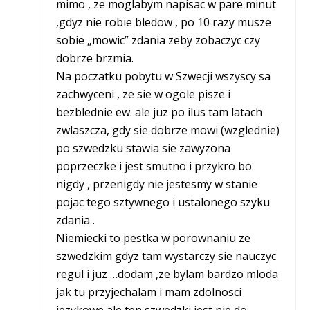
mimo , ze moglabym napisac w pare minut
,gdyz nie robie bledow , po 10 razy musze
sobie „mowic” zdania zeby zobaczyc czy
dobrze brzmia.
Na poczatku pobytu w Szwecji wszyscy sa
zachwyceni , ze sie w ogole pisze i
bezblednie ew. ale juz po ilus tam latach
zwlaszcza, gdy sie dobrze mowi (wzglednie)
po szwedzku stawia sie zawyzona
poprzeczke i jest smutno i przykro bo
nigdy , przenigdy nie jestesmy w stanie
pojac tego sztywnego i ustalonego szyku
zdania .
Niemiecki to pestka w porownaniu ze
szwedzkim gdyz tam wystarczy sie nauczyc
regul i juz …dodam ,ze bylam bardzo mloda
jak tu przyjechalam i mam zdolnosci