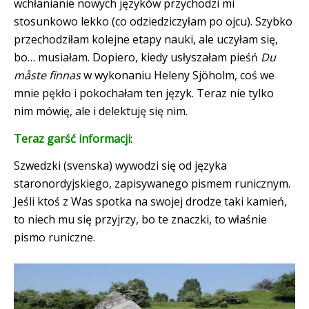
wchłanianie nowych języków przychodzi mi
stosunkowo lekko (co odziedziczyłam po ojcu). Szybko
przechodziłam kolejne etapy nauki, ale uczyłam się,
bo… musiałam. Dopiero, kiedy usłyszałam pieśń
Du
måste finnas
w wykonaniu Heleny Sjöholm, coś we
mnie pękło i pokochałam ten język. Teraz nie tylko
nim mówię, ale i delektuję się nim.
Teraz garść informacji
:
Szwedzki (svenska) wywodzi się od języka
staronordyjskiego, zapisywanego pismem runicznym.
Jeśli ktoś z Was spotka na swojej drodze taki kamień,
to niech mu się przyjrzy, bo te znaczki, to właśnie
pismo runiczne.