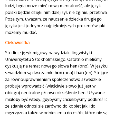
ludzi, będą może mieć nową mentalność, ale język
polski będzie dzięki nim dalej żył, nie zginie, przetrwa.
Poza tym, uważam, że nauczenie dziecka drugiego
języka jest jednym z najpiękniejszych prezentów jaki
możemy mu dać.
Ciekawostka
Studiuję język migowy na wydziale lingwistyki
Uniwersytetu Sztokholmskiego. Ostatnio mieliśmy
dyskusję na temat nowego słowa
hen
(ono). W języku
szwedzkim są dwa zaimki
hon
(ona) i
han
(on). Stojące
za równouprawnieniem społeczeństwo szwedzkie
próbuje wprowadzić (właściwie słowo już jest w
obiegu) neutralne płciowo określenie hen. Używane
miałoby być wtedy, gdybyśmy chcielibyśmy podkreślić,
że zdanie odnosi się zarówno do kobiet jak i do
mężczyzn a także w odniesieniu do osób, które nie są