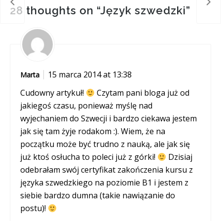
cie!
Ludz
28 thoughts on “
Język szwedzki
”
15 marca 2014 at 13:38
Marta
Cudowny artykuł!
Czytam pani bloga już od
jakiegoś czasu, ponieważ myślę nad
wyjechaniem do Szwecji i bardzo ciekawa jestem
jak się tam żyje rodakom :). Wiem, że na
początku może być trudno z nauką, ale jak się
już ktoś osłucha to poleci już z górki!
Dzisiaj
odebrałam swój certyfikat zakończenia kursu z
języka szwedzkiego na poziomie B1 i jestem z
siebie bardzo dumna (takie nawiązanie do
postu)!