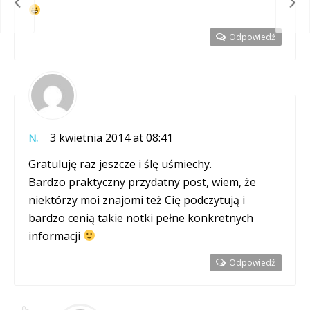
maki
ABB
Odpowiedź
3 kwietnia 2014 at 08:41
N.
Gratuluję raz jeszcze i ślę uśmiechy.
Bardzo praktyczny przydatny post, wiem, że
niektórzy moi znajomi też Cię podczytują i
bardzo cenią takie notki pełne konkretnych
informacji
Odpowiedź