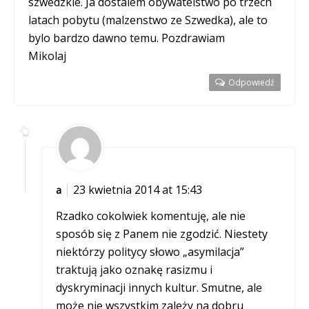
szwedzkie. Ja dostalem obywatelstwo po trzech
latach pobytu (malzenstwo ze Szwedka), ale to
bylo bardzo dawno temu. Pozdrawiam
Mikolaj
Odpowiedź
23 kwietnia 2014 at 15:43
a
Rzadko cokolwiek komentuję, ale nie
sposób się z Panem nie zgodzić. Niestety
niektórzy politycy słowo „asymilacja”
traktują jako oznakę rasizmu i
dyskryminacji innych kultur. Smutne, ale
może nie wszystkim zależy na dobru