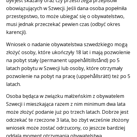
był/jest skazany oraz czy przestrzega przepisów
obowiązujących w Szwecji. Jeśli dana osoba popełniła
przestępstwo, to może ubiegać się o obywatelstwo,
musi jednak przeczekać pewien czas (odbyć okres
karencji).
Wniosek o nadanie obywatelstwa szwedzkiego mogą
złożyć osoby, które ukończyły 18 lat i mają pozwolenie
na pobyt stały (permanent uppehålltillstånd) po 5
latach pobytu w Szwecji lub osoby, które otrzymały
pozwolenie na pobyt na pracę (uppehållsrätt) też po 5
latach.
Osoba będąca w związku małżeńskim z obywatelem
Szwecji i mieszkająca razem z nim minimum dwa lata
może złożyć podanie już po trzech latach. Dobrze jest
odczekać te rzeczone 3 lata, bo zbyt wcześnie złożony
wniosek może zostać odrzucony, co jeszcze bardziej
oddala moment otrzymania obywatelstwa.