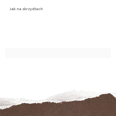
Jak na skrzydłach
M