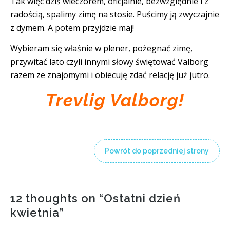
Tak więc dziś wieczorem, oficjalnie, bezwzględnie i z
radością, spalimy zimę na stosie. Puścimy ją zwyczajnie
z dymem. A potem przyjdzie maj!
Wybieram się właśnie w plener, pożegnać zimę,
przywitać lato czyli innymi słowy świętować Valborg
razem ze znajomymi i obiecuję zdać relację już jutro.
Trevlig Valborg!
Powrót do poprzedniej strony
12 thoughts on “
Ostatni dzień
kwietnia
”