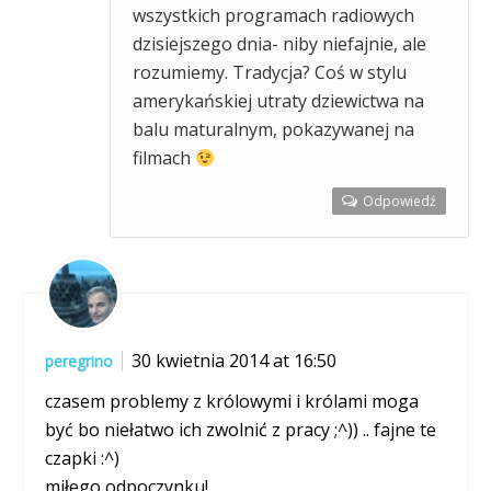
wszystkich programach radiowych
dzisiejszego dnia- niby niefajnie, ale
rozumiemy. Tradycja? Coś w stylu
amerykańskiej utraty dziewictwa na
balu maturalnym, pokazywanej na
filmach
Odpowiedź
30 kwietnia 2014 at 16:50
peregrino
czasem problemy z królowymi i królami moga
być bo niełatwo ich zwolnić z pracy ;^)) .. fajne te
czapki :^)
miłego odpoczynku!