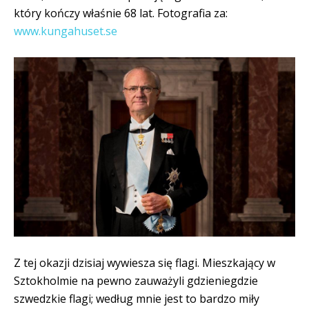
który kończy właśnie 68 lat. Fotografia za:
www.kungahuset.se
Z tej okazji dzisiaj wywiesza się flagi. Mieszkający w
Sztokholmie na pewno zauważyli gdzieniegdzie
szwedzkie flagi; według mnie jest to bardzo miły