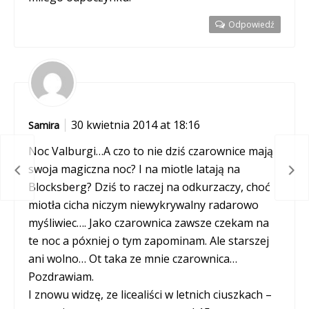
Odpowiedź
30 kwietnia 2014 at 18:16
Samira
Noc Valburgi…A czo to nie dziś czarownice mają
Fes
swoja magiczna noc? I na miotle latają na
(ł)ę
Ber
Blocksberg? Dziś to raczej na odkurzaczy, choć
miotła cicha niczym niewykrywalny radarowo
myśliwiec…. Jako czarownica zawsze czekam na
te noc a póxniej o tym zapominam. Ale starszej
ani wolno… Ot taka ze mnie czarownica…
Pozdrawiam.
I znowu widzę, ze licealiści w letnich ciuszkach –