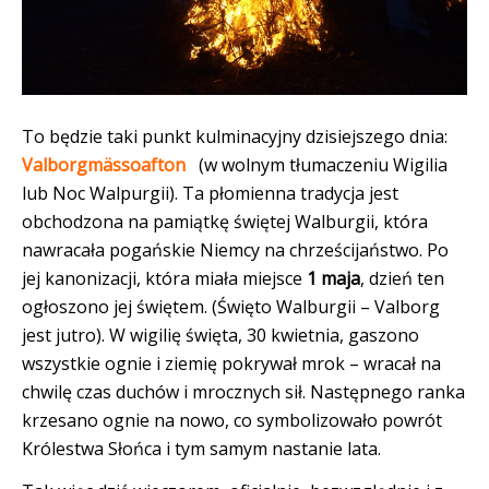
To będzie taki punkt kulminacyjny dzisiejszego dnia:
Valborgmässoafton
(w wolnym tłumaczeniu Wigilia
lub Noc Walpurgii). Ta płomienna tradycja jest
obchodzona na pamiątkę świętej Walburgii, która
nawracała pogańskie Niemcy na chrześcijaństwo. Po
jej kanonizacji, która miała miejsce
1 maja
, dzień ten
ogłoszono jej świętem. (Święto Walburgii – Valborg
jest jutro). W wigilię święta, 30 kwietnia, gaszono
wszystkie ognie i ziemię pokrywał mrok – wracał na
chwilę czas duchów i mrocznych sił. Następnego ranka
krzesano ognie na nowo, co symbolizowało powrót
Królestwa Słońca i tym samym nastanie lata.