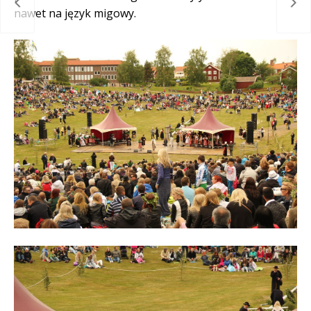
ment
A w
nawet na język migowy.