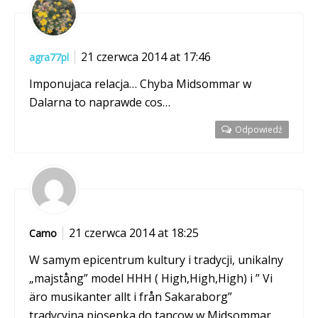
21 czerwca 2014 at 17:46
agra77pl
Imponujaca relacja… Chyba Midsommar w
Dalarna to naprawde cos…
Odpowiedź
21 czerwca 2014 at 18:25
Camo
W samym epicentrum kultury i tradycji, unikalny
„majstång” model HHH ( High,High,High) i ” Vi
äro musikanter allt i från Sakaraborg”
tradycyjna piosenka do tancow w Midsommar