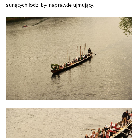
sunących łodzi był naprawdę ujmujący.