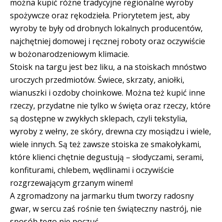
można kupić różne tradycyjne regionalne wyroby
spożywcze oraz rękodzieła. Priorytetem jest, aby
wyroby te były od drobnych lokalnych producentów,
najchętniej domowej i ręcznej roboty oraz oczywiście
w bożonarodzeniowym klimacie.
Stoisk na targu jest bez liku, a na stoiskach mnóstwo
uroczych przedmiotów. Świece, skrzaty, aniołki,
wianuszki i ozdoby choinkowe. Można też kupić inne
rzeczy, przydatne nie tylko w święta oraz rzeczy, które
są dostępne w zwykłych sklepach, czyli tekstylia,
wyroby z wełny, ze skóry, drewna czy mosiądzu i wiele,
wiele innych. Są też zawsze stoiska ze smakołykami,
które klienci chętnie degustują – słodyczami, serami,
konfiturami, chlebem, wędlinami i oczywiście
rozgrzewającym grzanym winem!
A zgromadzony na jarmarku tłum tworzy radosny
gwar, w sercu zaś rośnie ten świąteczny nastrój, nie
sposób tego nie poczuć.