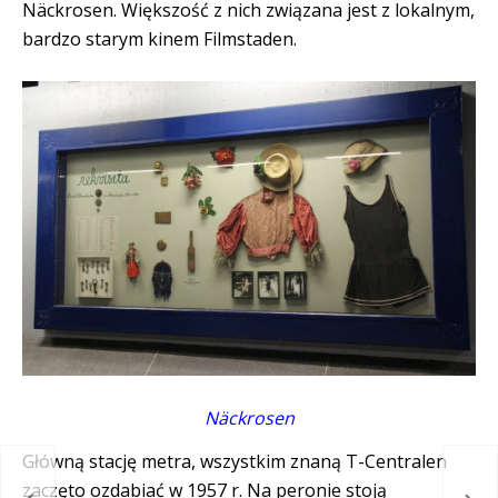
Näckrosen. Większość z nich związana jest z lokalnym,
bardzo starym kinem Filmstaden.
Näckrosen
Główną stację metra, wszystkim znaną T-Centralen
zaczęto ozdabiać w 1957 r. Na peronie stoją
Szw