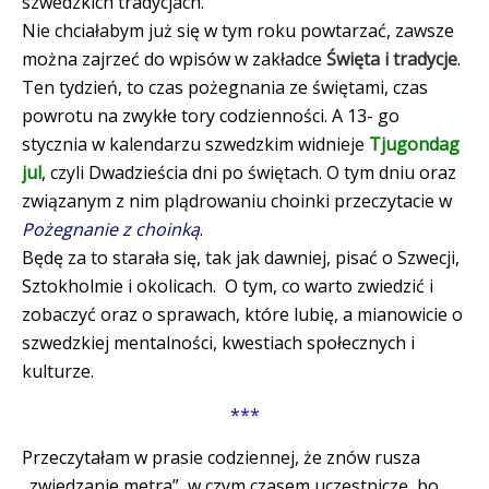
szwedzkich tradycjach.
Nie chciałabym już się w tym roku powtarzać, zawsze
można zajrzeć do wpisów w zakładce
Święta i tradycje
.
Ten tydzień, to czas pożegnania ze świętami, czas
powrotu na zwykłe tory codzienności. A 13- go
stycznia w kalendarzu szwedzkim widnieje
T
jugondag
jul
, czyli Dwadzieścia dni po świętach. O tym dniu oraz
związanym z nim plądrowaniu choinki przeczytacie w
Pożegnanie z choinką
.
Będę za to starała się, tak jak dawniej, pisać o Szwecji,
Sztokholmie i okolicach. O tym, co warto zwiedzić i
zobaczyć oraz o sprawach, które lubię, a mianowicie o
szwedzkiej mentalności, kwestiach społecznych i
kulturze.
***
Przeczytałam w prasie codziennej, że znów rusza
„zwiedzanie metra”, w czym czasem uczestniczę, bo