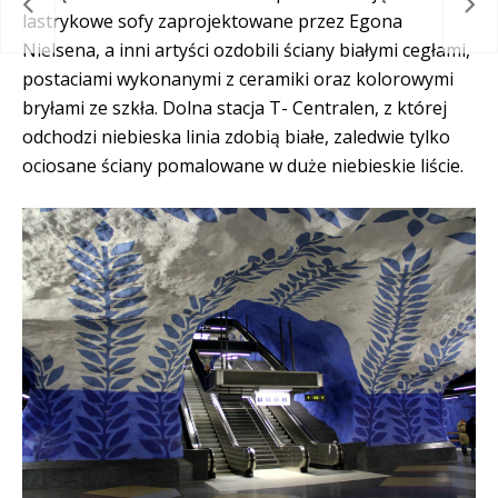
centy
głu
lastrykowe sofy zaprojektowane przez Egona
Nielsena, a inni artyści ozdobili ściany białymi cegłami,
postaciami wykonanymi z ceramiki oraz kolorowymi
bryłami ze szkła. Dolna stacja T- Centralen, z której
odchodzi niebieska linia zdobią białe, zaledwie tylko
ociosane ściany pomalowane w duże niebieskie liście.