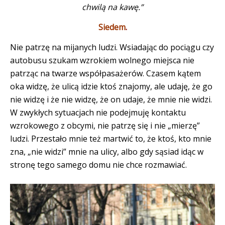
chwilą na kawę.”
Siedem
.
Nie
patrzę na mijanych ludzi. Wsiadając do pociągu czy
autobusu szukam wzrokiem wolnego miejsca nie
patrząc na twarze współpasażerów. Czasem kątem
oka widzę, że ulicą idzie ktoś znajomy, ale udaję, że go
nie widzę i że nie widzę, że on udaje, że mnie nie widzi.
W zwykłych sytuacjach nie podejmuję kontaktu
wzrokowego z obcymi, nie patrzę się i nie „mierzę”
ludzi. Przestało mnie też martwić to, że ktoś, kto mnie
zna, „nie widzi” mnie na ulicy, albo gdy sąsiad idąc w
stronę tego samego domu nie chce rozmawiać.