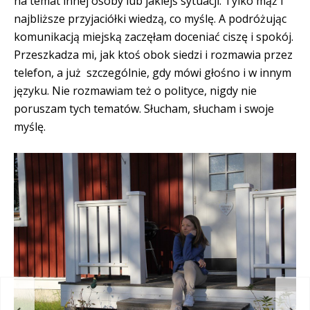
na temat innej osoby lub jakiejś sytuacji. Tylko mąż i
najbliższe przyjaciółki wiedzą, co myślę. A podróżując
komunikacją miejską zaczęłam doceniać ciszę i spokój.
Przeszkadza mi, jak ktoś obok siedzi i rozmawia przez
telefon, a już szczególnie, gdy mówi głośno i w innym
języku. Nie rozmawiam też o polityce, nigdy nie
poruszam tych tematów. Słucham, słucham i swoje
myślę.