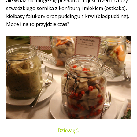
ale wciąż nie mogę się przełamać i zjeść trzech rzeczy:
szwedzkiego sernika z konfiturą i mlekiem (ostkaka),
kiełbasy falukorv oraz puddingu z krwi (blodpudding).
Może i na to przyjdzie czas?
Dziewięć.