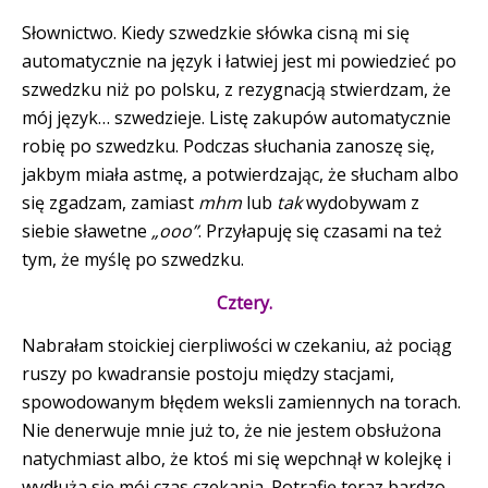
Słownictwo. Kiedy szwedzkie słówka cisną mi się
automatycznie na język i łatwiej jest mi powiedzieć po
szwedzku niż po polsku, z rezygnacją stwierdzam, że
mój język… szwedzieje. Listę zakupów automatycznie
robię po szwedzku. Podczas słuchania zanoszę się,
jakbym miała astmę, a potwierdzając, że słucham albo
się zgadzam, zamiast
mhm
lub
tak
wydobywam z
siebie sławetne
„ooo”
. Przyłapuję się czasami na też
tym, że myślę po szwedzku.
Cztery
.
Nabrałam stoickiej cierpliwości w czekaniu, aż pociąg
ruszy po kwadransie postoju między stacjami,
spowodowanym błędem weksli zamiennych na torach.
Nie denerwuje mnie już to, że nie jestem obsłużona
natychmiast albo, że ktoś mi się wepchnął w kolejkę i
wydłuża się mój czas czekania. Potrafię teraz bardzo