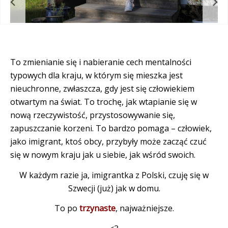
kach
B ja
To zmienianie się i nabieranie cech mentalności
typowych dla kraju, w którym się mieszka jest
nieuchronne, zwłaszcza, gdy jest się człowiekiem
otwartym na świat. To trochę, jak wtapianie się w
nową rzeczywistość, przystosowywanie się,
zapuszczanie korzeni. To bardzo pomaga – człowiek,
jako imigrant, ktoś obcy, przybyły może zacząć czuć
się w nowym kraju jak u siebie, jak wśród swoich.
W każdym razie ja, imigrantka z Polski,
czuję się w
Szwecji (już) jak w domu.
To po
trzy
naste
, najważniejsze.