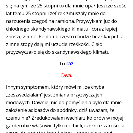
się na tym, że 25 stopni to dla mnie upał! Jeszcze sześć
lat temu 25 stopni i zefirek zmuszały mnie do
narzucenia czegoś na ramiona. Przywykłam już do
chłodnego skandynawskiego klimatu i coraz lepiej
znoszę zimno. Po domu często chodzę bez skarpet, a
zimne stopy dają mi uczucie rześkości. Ciało
przyzwyczaiło się do skandynawskiego klimatu.
To
raz
.
Dwa
.
Innym symptomem, który mówi mi, że chyba
„zeszwedziałam” jest zmiana przyzwyczajeń
modowych. Dawniej nie do pomyślenia było dla mnie
założenie adidasów do spódnicy, dziś uważam, że
czemu nie? Zredukowałam wachlarz kolorów w mojej
garderobie właściwie tylko do bieli, czerni i szarości, a