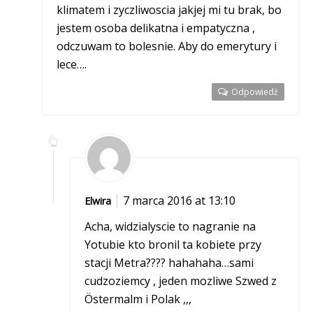
klimatem i zyczliwoscia jakjej mi tu brak, bo
jestem osoba delikatna i empatyczna ,
odczuwam to bolesnie. Aby do emerytury i
lece….
Odpowiedź
7 marca 2016 at 13:10
Elwira
Acha, widzialyscie to nagranie na
Yotubie kto bronil ta kobiete przy
stacji Metra???? hahahaha…sami
cudzoziemcy , jeden mozliwe Szwed z
Östermalm i Polak ,,,