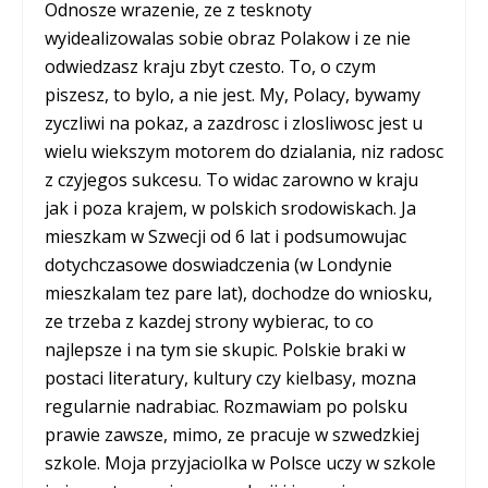
Odnosze wrazenie, ze z tesknoty
wyidealizowalas sobie obraz Polakow i ze nie
odwiedzasz kraju zbyt czesto. To, o czym
piszesz, to bylo, a nie jest. My, Polacy, bywamy
zyczliwi na pokaz, a zazdrosc i zlosliwosc jest u
wielu wiekszym motorem do dzialania, niz radosc
z czyjegos sukcesu. To widac zarowno w kraju
jak i poza krajem, w polskich srodowiskach. Ja
mieszkam w Szwecji od 6 lat i podsumowujac
dotychczasowe doswiadczenia (w Londynie
mieszkalam tez pare lat), dochodze do wniosku,
ze trzeba z kazdej strony wybierac, to co
najlepsze i na tym sie skupic. Polskie braki w
postaci literatury, kultury czy kielbasy, mozna
regularnie nadrabiac. Rozmawiam po polsku
prawie zawsze, mimo, ze pracuje w szwedzkiej
szkole. Moja przyjaciolka w Polsce uczy w szkole