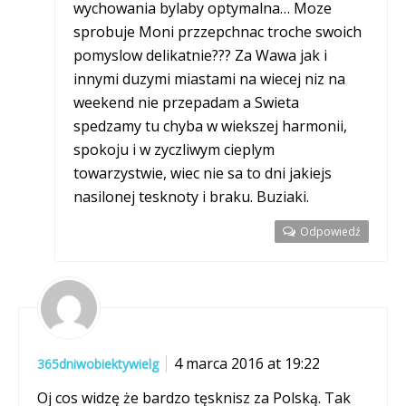
wychowania bylaby optymalna… Moze
sprobuje Moni przzepchnac troche swoich
pomyslow delikatnie??? Za Wawa jak i
innymi duzymi miastami na wiecej niz na
weekend nie przepadam a Swieta
spedzamy tu chyba w wiekszej harmonii,
spokoju i w zyczliwym cieplym
towarzystwie, wiec nie sa to dni jakiejs
nasilonej tesknoty i braku. Buziaki.
Odpowiedź
4 marca 2016 at 19:22
365dniwobiektywielg
Oj cos widzę że bardzo tęsknisz za Polską. Tak