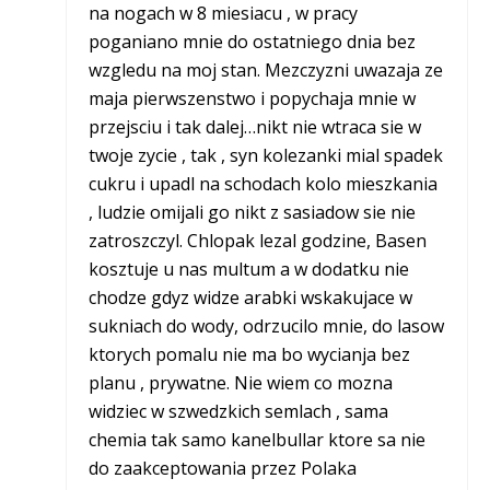
na nogach w 8 miesiacu , w pracy
poganiano mnie do ostatniego dnia bez
wzgledu na moj stan. Mezczyzni uwazaja ze
maja pierwszenstwo i popychaja mnie w
przejsciu i tak dalej…nikt nie wtraca sie w
twoje zycie , tak , syn kolezanki mial spadek
cukru i upadl na schodach kolo mieszkania
, ludzie omijali go nikt z sasiadow sie nie
zatroszczyl. Chlopak lezal godzine, Basen
kosztuje u nas multum a w dodatku nie
chodze gdyz widze arabki wskakujace w
sukniach do wody, odrzucilo mnie, do lasow
ktorych pomalu nie ma bo wycianja bez
planu , prywatne. Nie wiem co mozna
widziec w szwedzkich semlach , sama
chemia tak samo kanelbullar ktore sa nie
do zaakceptowania przez Polaka