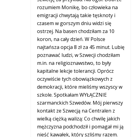
rozumiem Monikę, bo człowieka na
emigracji chwytają takie tęsknoty i
czasem w gorszym dniu widzi się
ostrzej. Na basen chodziłam za 10
koron, na cały dzień. W Polsce
najtańsza opcja 8 zł za 45 minut. Lubię
poznawać ludzi, w Szwecji chodziłam
m.in. na religioznawstwo, to były
kapitalne lekcje tolerancji. Oprócz
oczywiście tych obowiązkowych z
demokracji, które mieliśmy wszyscy w
szkole. Spotkałam WYŁĄCZNIE
szarmanckich Szwedów. Mój pierwszy
kontakt ze Szwecją na Centralen z
wielką ciężką walizą: Co chwilę jakich
mężczyzna podchodził i pomagał mi ją
nieść kawałek, który szliśmy razem.