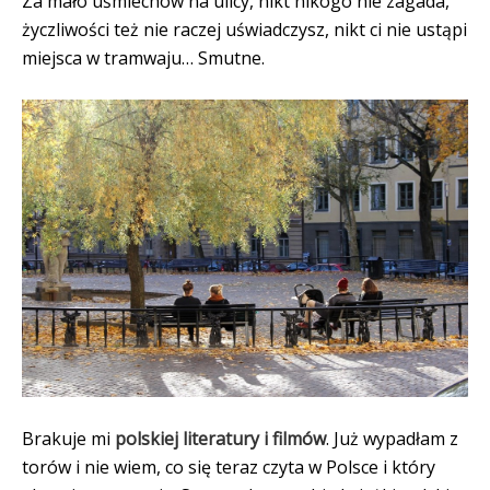
Za mało uśmiechów na ulicy, nikt nikogo nie zagada,
życzliwości też nie raczej uświadczysz, nikt ci nie ustąpi
miejsca w tramwaju… Smutne.
Brakuje mi
polskiej literatury i filmów
. Już wypadłam z
torów i nie wiem, co się teraz czyta w Polsce i który