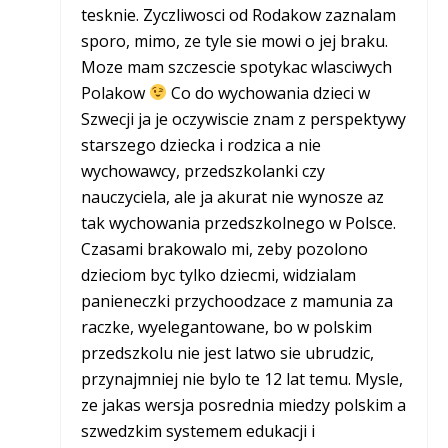
tesknie. Zyczliwosci od Rodakow zaznalam
sporo, mimo, ze tyle sie mowi o jej braku.
Moze mam szczescie spotykac wlasciwych
Polakow
Co do wychowania dzieci w
Szwecji ja je oczywiscie znam z perspektywy
starszego dziecka i rodzica a nie
wychowawcy, przedszkolanki czy
nauczyciela, ale ja akurat nie wynosze az
tak wychowania przedszkolnego w Polsce.
Czasami brakowalo mi, zeby pozolono
dzieciom byc tylko dziecmi, widzialam
panieneczki przychoodzace z mamunia za
raczke, wyelegantowane, bo w polskim
przedszkolu nie jest latwo sie ubrudzic,
przynajmniej nie bylo te 12 lat temu. Mysle,
ze jakas wersja posrednia miedzy polskim a
szwedzkim systemem edukacji i