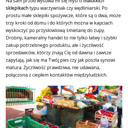
Na sam przód wysuwa mi się myśl o
malutkich
sklepikach
typu warzywniak czy wędliniarski. Po
prostu małe sklepiki spożywcze, które są o dwa, może
trzy kroki od domu i do których można w kapciach
wyskoczyć po przysłowiową śmietanę do zupy.
Drobny, kameralny handel to nie tylko łatwy i szybki
zakup potrzebnego produktu, ale i życzliwość
sprzedawców, którzy znają Cię od dawna i zawsze
zapytają, jak się ma Twój pies czy jak poszła synowi
matura. Życzliwość prawdziwa, nie udawana,
połączona z ciepłem kontaktów międzyludzkich.