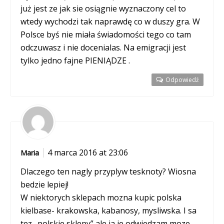
już jest ze jak sie osiągnie wyznaczony cel to
wtedy wychodzi tak naprawdę co w duszy gra. W
Polsce byś nie miała świadomości tego co tam
odczuwasz i nie docenialas. Na emigracji jest
tylko jedno fajne PIENIĄDZE .
Odpowiedź
4 marca 2016 at 23:06
Maria
Dlaczego ten nagly przyplyw tesknoty? Wiosna
bedzie lepiej!
W niektorych sklepach mozna kupic polska
kielbase- krakowska, kabanosy, mysliwska. I sa
tez „polskie sklepy” ale ja je odwiedzam moze