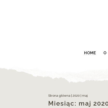
HOME
O
Trudny Szwed do zgryzienia
Strona główna
|
2020
|
maj
Miesiąc:
maj 202