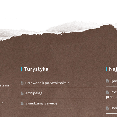
Turystyka
Na
e
Fjä
Przewodnik po Sztokholmie
iata na
Pro
Archipelag
przeds
już
Zwiedzamy Szwecję
Bon