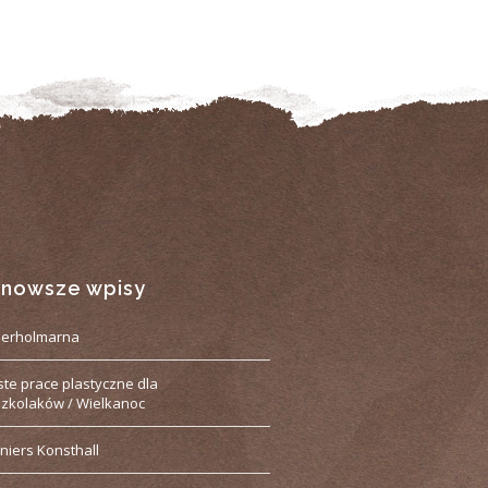
jnowsze wpisy
derholmarna
ste prace plastyczne dla
zkolaków / Wielkanoc
niers Konsthall