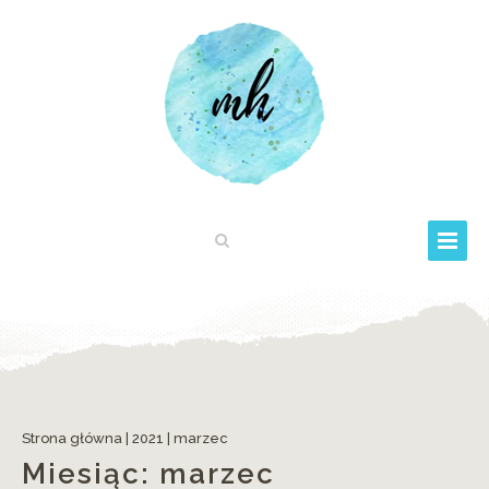
Proste prace plastyczne dla przedszkolaków / Wielkanoc
Strona główna
|
2021
|
marzec
Miesiąc:
marzec