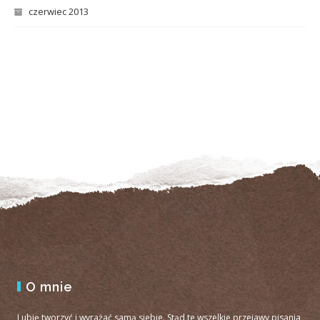
czerwiec 2013
O mnie
Lubię tworzyć i wyrażać samą siebie. Stąd te wszelkie przejawy pisania