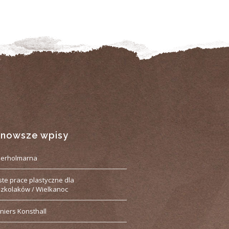
jnowsze wpisy
derholmarna
ste prace plastyczne dla
zkolaków / Wielkanoc
niers Konsthall