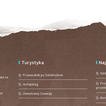
Turystyka
Na
e
Fjä
Przewodnik po Sztokholmie
iata na
Pro
Archipelag
przeds
już
Zwiedzamy Szwecję
Bon