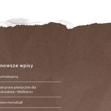
jnowsze wpisy
derholmarna
ste prace plastyczne dla
zkolaków / Wielkanoc
niers Konsthall