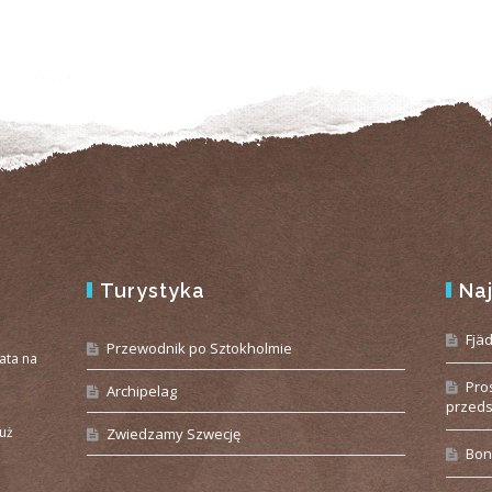
Turystyka
Na
e
Fjä
Przewodnik po Sztokholmie
iata na
Pro
Archipelag
przeds
już
Zwiedzamy Szwecję
Bon