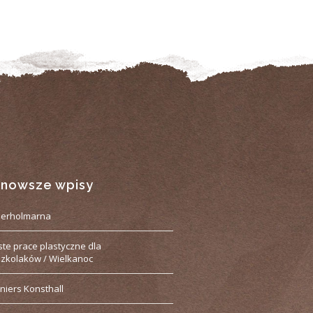
jnowsze wpisy
derholmarna
ste prace plastyczne dla
zkolaków / Wielkanoc
niers Konsthall