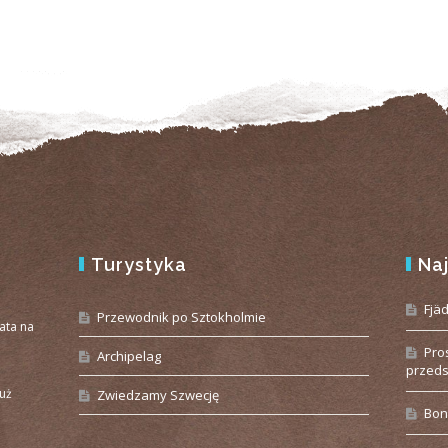
Turystyka
Na
e
Fjä
Przewodnik po Sztokholmie
iata na
Pro
Archipelag
przeds
już
Zwiedzamy Szwecję
Bon