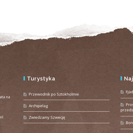
Turystyka
Na
e
Fjä
Przewodnik po Sztokholmie
iata na
Pro
Archipelag
przeds
już
Zwiedzamy Szwecję
Bon