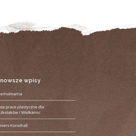
jnowsze wpisy
derholmarna
ste prace plastyczne dla
zkolaków / Wielkanoc
niers Konsthall