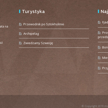
Turystyka
Na
e
Fjä
Przewodnik po Sztokholmie
iata na
Pro
Archipelag
przeds
już
Zwiedzamy Szwecję
Bon
Mie
Prz
© Copyright 2019 m