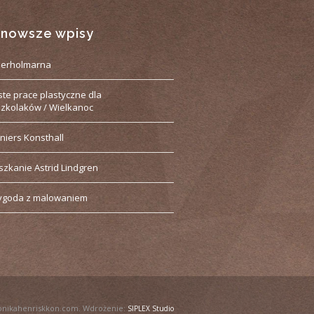
jnowsze wpisy
derholmarna
ste prace plastyczne dla
zkolaków / Wielkanoc
niers Konsthall
szkanie Astrid Lindgren
ygoda z malowaniem
onikahenriskkon.com. Wdrożenie:
SIPLEX Studio