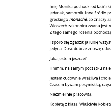
Imię Monika pochodzi od łacińsk
jedynak, samotnik. Inne źródło po
greckiego
monaché
, co znaczy
s
Włoszech zakonnica zwana jest
Z tego samego rdzenia pochodz
I sporo się zgadza: ja lubię wszy
jedyna. Dość dobrze znoszę odos
Jaka jestem jeszcze?
Hmmm, na samym początku należa
Jestem cudownie wrażliwa i chole
Czasem bywam pesymistką, częście
Niezmiernie pracowitą.
Kobietą z klasą. Właściwie kobi