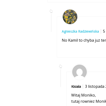
5
Agnieszka Radziewińska
No Kamil to chyba juz te
3 listopada 
Kisiala
Witaj Moniko,
tutaj rowniez Monik