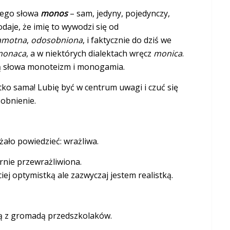
iego słowa
monos
– sam, jedyny, pojedynczy,
daje, że imię to wywodzi się od
amotna
,
odosobniona
, i faktycznie do dziś we
monaca
, a w niektórych dialektach wręcz
monica
.
ą słowa monoteizm i monogamia.
stko sama! Lubię być w centrum uwagi i czuć się
obnienie.
ło powiedzieć: wrażliwa.
rnie przewrażliwiona.
j optymistką ale zazwyczaj jestem realistką.
etą z gromadą przedszkolaków.