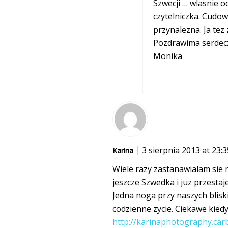
Szwecji … wlasnie o
czytelniczka. Cudown
przynalezna. Ja tez 
Pozdrawima serdecz
Monika
3 sierpnia 2013 at 23:3
Karina
Wiele razy zastanawialam sie n
jeszcze Szwedka i juz przestaje
Jedna noga przy naszych bliski
codzienne zycie. Ciekawe kiedy 
http://karinaphotography.ca