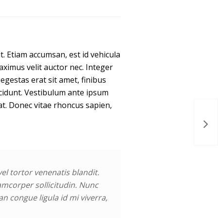
it. Etiam accumsan, est id vehicula
aximus velit auctor nec. Integer
estas erat sit amet, finibus
incidunt. Vestibulum ante ipsum
iat. Donec vitae rhoncus sapien,
l tortor venenatis blandit.
llamcorper sollicitudin. Nunc
n congue ligula id mi viverra,