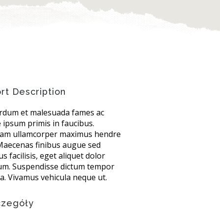
rt Description
erdum et malesuada fames ac
 ipsum primis in faucibus.
lam ullamcorper maximus hendre
 Maecenas finibus augue sed
s facilisis, eget aliquet dolor
tum. Suspendisse dictum tempor
la. Vivamus vehicula neque ut.
czegóły