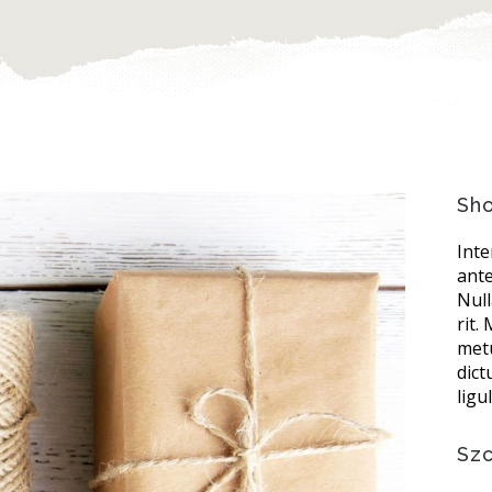
Sho
Int
ante
Nul
rit.
metu
dic
ligu
Sz