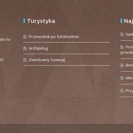
Turystyka
Na
e
Fjä
Przewodnik po Sztokholmie
iata na
Pro
Archipelag
przeds
już
Zwiedzamy Szwecję
Bon
Mie
Prz