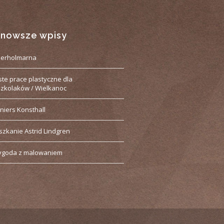
jnowsze wpisy
derholmarna
ste prace plastyczne dla
zkolaków / Wielkanoc
niers Konsthall
szkanie Astrid Lindgren
ygoda z malowaniem