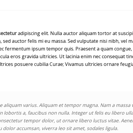
ectetur
adipiscing elit. Nulla auctor aliquam tortor at suscip
, sed auctor felis mi eu massa. Sed vulputate nisi nibh, vel m
ec fermentum ipsum tempor quis. Praesent a quam congue, eg
cula eros gravida ultricies. Ut lacinia enim nec consequat t
ultrices posuere cubilia Curae; Vivamus ultricies ornare feug
e aliquam varius. Aliquam et tempor magna. Nam a massa ve
n lobortis a, faucibus non nulla. Integer ut felis eu libero u
onsectetur tempor dolor, ut ornare libero luctus vitae. Aenea
dolor accumsan, viverra leo sit amet, sodales ligula.