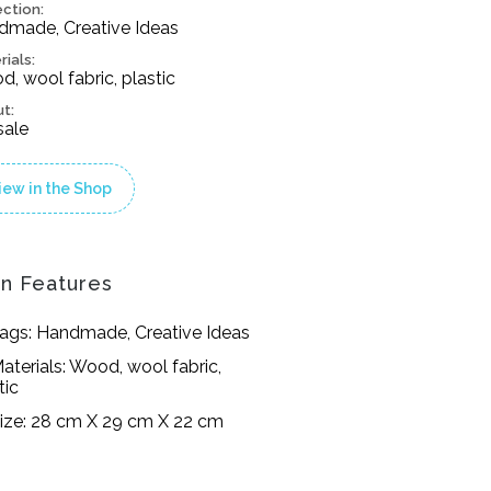
ection:
dmade, Creative Ideas
rials:
, wool fabric, plastic
ut:
sale
iew in the Shop
n Features
ags: Handmade, Creative Ideas
aterials: Wood, wool fabric,
tic
ize: 28 cm X 29 cm X 22 cm