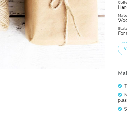
Coll
Han
Mate
Wood
Stat
For 
V
Mai
T
M
plas
S