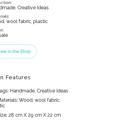
ection:
dmade, Creative Ideas
rials:
, wool fabric, plastic
ut:
sale
iew in the Shop
n Features
ags: Handmade, Creative Ideas
aterials: Wood, wool fabric,
tic
ize: 28 cm X 29 cm X 22 cm