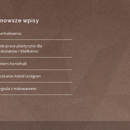
jnowsze wpisy
derholmarna
ste prace plastyczne dla
zkolaków / Wielkanoc
niers Konsthall
szkanie Astrid Lindgren
ygoda z malowaniem