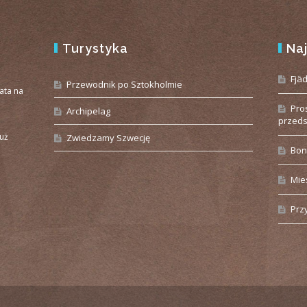
Turystyka
Na
e
Fjä
Przewodnik po Sztokholmie
iata na
Pro
Archipelag
przeds
już
Zwiedzamy Szwecję
Bon
Mie
Prz