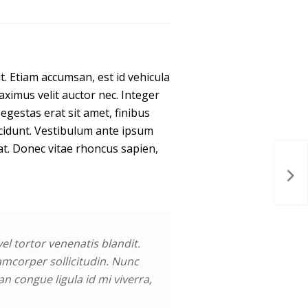
it. Etiam accumsan, est id vehicula
aximus velit auctor nec. Integer
estas erat sit amet, finibus
incidunt. Vestibulum ante ipsum
iat. Donec vitae rhoncus sapien,
Gla
l tortor venenatis blandit.
llamcorper sollicitudin. Nunc
n congue ligula id mi viverra,