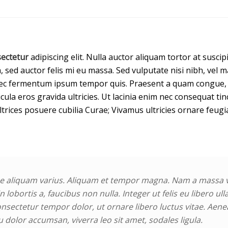
ectetur
adipiscing elit. Nulla auctor aliquam tortor at suscip
, sed auctor felis mi eu massa. Sed vulputate nisi nibh, vel m
ec fermentum ipsum tempor quis. Praesent a quam congue, eg
cula eros gravida ultricies. Ut lacinia enim nec consequat t
ultrices posuere cubilia Curae; Vivamus ultricies ornare feug
e aliquam varius. Aliquam et tempor magna. Nam a massa ve
n lobortis a, faucibus non nulla. Integer ut felis eu libero u
onsectetur tempor dolor, ut ornare libero luctus vitae. Aenea
dolor accumsan, viverra leo sit amet, sodales ligula.