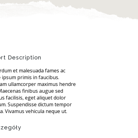
rt Description
erdum et malesuada fames ac
 ipsum primis in faucibus.
lam ullamcorper maximus hendre
 Maecenas finibus augue sed
s facilisis, eget aliquet dolor
tum. Suspendisse dictum tempor
la. Vivamus vehicula neque ut.
czegóły