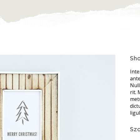
Sho
Int
ante
Nul
rit.
metu
dic
ligu
Sz