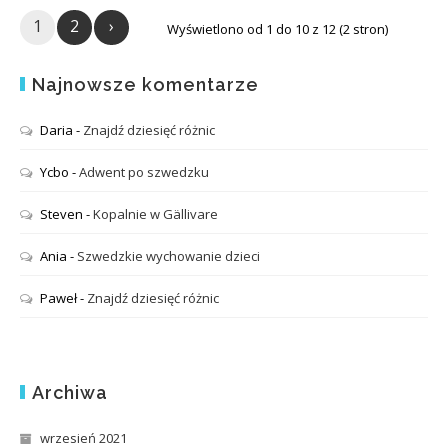
1
2
›
Wyświetlono od 1 do 10 z 12 (2 stron)
Najnowsze komentarze
Daria
-
Znajdź dziesięć różnic
Ycbo
-
Adwent po szwedzku
Steven
-
Kopalnie w Gällivare
Ania
-
Szwedzkie wychowanie dzieci
Paweł
-
Znajdź dziesięć różnic
Archiwa
wrzesień 2021