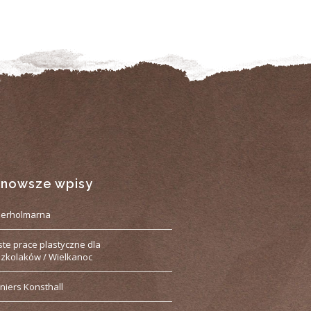
jnowsze wpisy
derholmarna
ste prace plastyczne dla
zkolaków / Wielkanoc
niers Konsthall