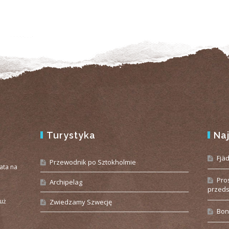
Turystyka
Na
e
Fjä
Przewodnik po Sztokholmie
iata na
Pro
Archipelag
przeds
już
Zwiedzamy Szwecję
Bon