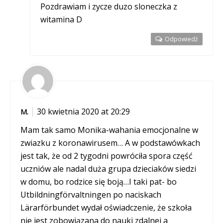
Pozdrawiam i zycze duzo sloneczka z
witamina D
Odpowiedź
30 kwietnia 2020 at 20:29
M.
Mam tak samo Monika-wahania emocjonalne w
zwiazku z koronawirusem… A w podstawówkach
jest tak, że od 2 tygodni powróciła spora część
uczniów ale nadal duża grupa dzieciaków siedzi
w domu, bo rodzice się boją…I taki pat- bo
Utbildningförvaltningen po naciskach
Lärarförbundet wydał oświadczenie, że szkoła
nie jest zobowiązana do nauki zdalnej a