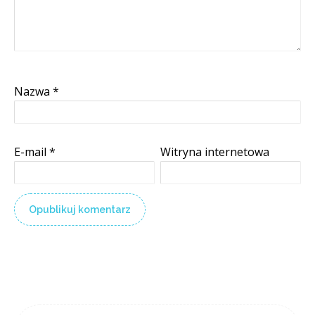
Nazwa
*
E-mail
*
Witryna internetowa
Trudny Szwed do zgryzienia