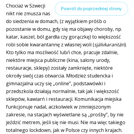
Chociaż w Szwecji
Powrót do poprzedniej strony
nikt nie zmusza nas
do siedzenia w domach, (z wyjątkiem próśb o
pozostanie w domu, gdy się ma objawy choroby, np.
katar, kaszel, ból gardła czy gorączkę) to większość
robi sobie kwarantannę z własnej woli (
självkarantän
).
Kto tylko ma możliwość lub/i chce, pracuje zdalnie,
niektóre miejsca publiczne (kina, salony urody,
restauracje, sklepy) zostały zamknięte, niektóre
okroiły swój czas otwarcia. Młodzież studencka i
gimnazjalna uczy się „online”, podstawówki i
przedszkola działają normalnie, tak jak i większość
sklepów, kawiarń i restauracji. Komunikacja miejska
funkcjonuje nadal, aczkolwiek w zmniejszonym
zakresie, na stacjach wyświetlane są „prośby”, by nie
jeździć metrem, jeśli się nie musi. Nie ma więc takiego
totalnego lockdown, jak w Polsce czy innych krajach.