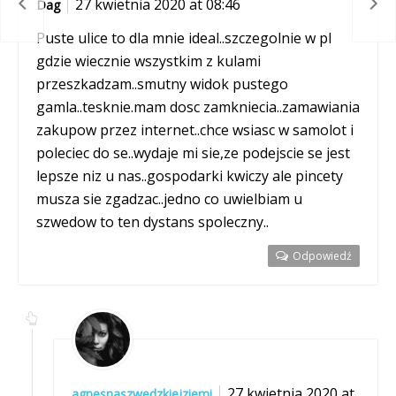
27 kwietnia 2020 at 08:46
Dag
Puste ulice to dla mnie ideal..szczegolnie w pl
gdzie wiecznie wszystkim z kulami
przeszkadzam..smutny widok pustego
gamla..tesknie.mam dosc zamkniecia..zamawiania
zakupow przez internet..chce wsiasc w samolot i
poleciec do se..wydaje mi sie,ze podejscie se jest
lepsze niz u nas..gospodarki kwiczy ale pincety
musza sie zgadzac..jedno co uwielbiam u
szwedow to ten dystans spoleczny..
Odpowiedź
27 kwietnia 2020 at
agnesnaszwedzkiejziemi