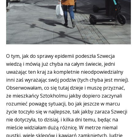
O tym, jak do sprawy epidemii podeszła Szwecja
wiedzą i mówią już chyba na całym świecie, jedni
uważając ten kraj za kompletnie nieodpowiedzialny
inni zaś wyrażając swój podziw (tych chyba jest mniej).
Obserwowałam, co się tutaj dzieje i muszę przyznać,
że mieszkańcy Sztokholmu jakby dopiero zaczynali
rozumieć powagę sytuacji, bo jak jeszcze w marcu
życie toczyło się w najlepsze, tak jakby zaraza Szwecji
nie dotyczyła, to dzisiaj, i kilka dni temu, będąc na
mieście widziałam dużą różnicę. W metrze niemal
pustki, wiele sklepów i kawiarń zamkniętych, ludzie