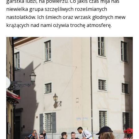
garstka ludzi, na powierzu. Co jakiś czas mija nas
niewielka grupa szczęśliwych roześmianych
nastolatków. Ich śmiech oraz wrzask głodnych mew
krążących nad nami ożywia trochę atmosferę.