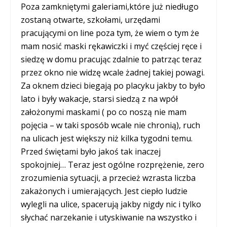
Poza zamkniętymi galeriami,które już niedługo
zostaną otwarte, szkołami, urzędami
pracującymi on line poza tym, że wiem o tym że
mam nosić maski rękawiczki i myć częściej ręce i
siedzę w domu pracując zdalnie to patrząc teraz
przez okno nie widzę wcale żadnej takiej powagi.
Za oknem dzieci biegają po placyku jakby to było
lato i były wakacje, starsi siedzą z na wpół
założonymi maskami ( po co noszą nie mam
pojęcia – w taki sposób wcale nie chronią), ruch
na ulicach jest większy niż kilka tygodni temu.
Przed świętami było jakoś tak inaczej
spokojniej… Teraz jest ogólne rozprężenie, zero
zrozumienia sytuacji, a przecież wzrasta liczba
zakażonych i umierających. Jest ciepło ludzie
wylegli na ulice, spacerują jakby nigdy nic i tylko
słychać narzekanie i utyskiwanie na wszystko i