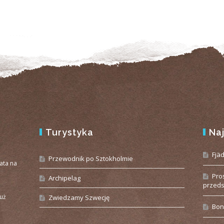
Turystyka
Na
e
Fjä
Przewodnik po Sztokholmie
iata na
Pro
Archipelag
przeds
już
Zwiedzamy Szwecję
Bon