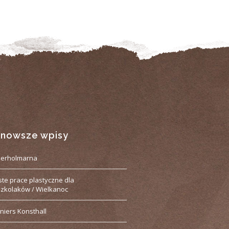
jnowsze wpisy
derholmarna
ste prace plastyczne dla
zkolaków / Wielkanoc
niers Konsthall