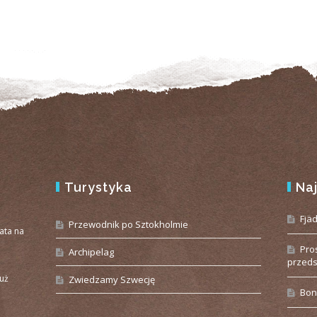
Turystyka
Na
e
Fjä
Przewodnik po Sztokholmie
iata na
Pro
Archipelag
przeds
już
Zwiedzamy Szwecję
Bon