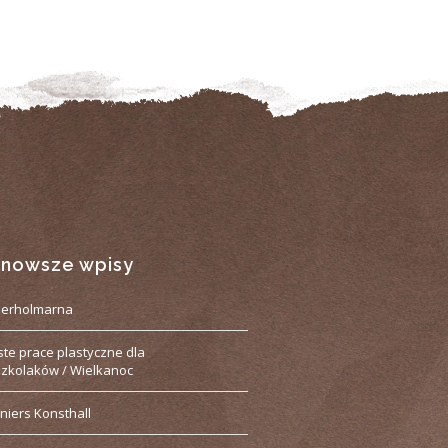
jnowsze wpisy
derholmarna
ste prace plastyczne dla
zkolaków / Wielkanoc
niers Konsthall