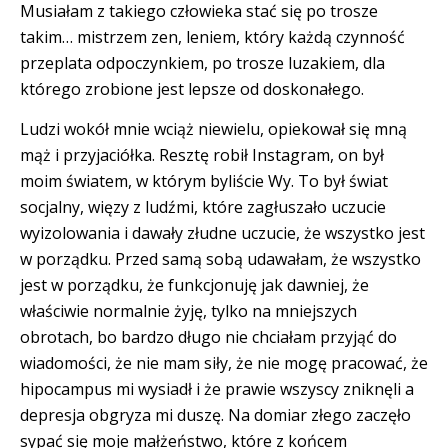
Musiałam z takiego człowieka stać się po trosze
takim… mistrzem zen, leniem, który każdą czynność
przeplata odpoczynkiem, po trosze luzakiem, dla
którego zrobione jest lepsze od doskonałego.
Ludzi wokół mnie wciąż niewielu, opiekował się mną
mąż i przyjaciółka. Resztę robił Instagram, on był
moim światem, w którym byliście Wy. To był świat
socjalny, więzy z ludźmi, które zagłuszało uczucie
wyizolowania i dawały złudne uczucie, że wszystko jest
w porządku. Przed samą sobą udawałam, że wszystko
jest w porządku, że funkcjonuję jak dawniej, że
właściwie normalnie żyję, tylko na mniejszych
obrotach, bo bardzo długo nie chciałam przyjąć do
wiadomości, że nie mam siły, że nie mogę pracować, że
hipocampus mi wysiadł i że prawie wszyscy zniknęli a
depresja obgryza mi duszę. Na domiar złego zaczęło
sypać się moje małżeństwo, które z końcem