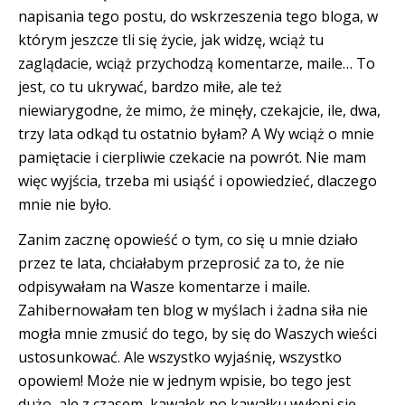
napisania tego postu, do wskrzeszenia tego bloga, w
którym jeszcze tli się życie, jak widzę, wciąż tu
zaglądacie, wciąż przychodzą komentarze, maile… To
jest, co tu ukrywać, bardzo miłe, ale też
niewiarygodne, że mimo, że minęły, czekajcie, ile, dwa,
trzy lata odkąd tu ostatnio byłam? A Wy wciąż o mnie
pamiętacie i cierpliwie czekacie na powrót. Nie mam
więc wyjścia, trzeba mi usiąść i opowiedzieć, dlaczego
mnie nie było.
Zanim zacznę opowieść o tym, co się u mnie działo
przez te lata, chciałabym przeprosić za to, że nie
odpisywałam na Wasze komentarze i maile.
Zahibernowałam ten blog w myślach i żadna siła nie
mogła mnie zmusić do tego, by się do Waszych wieści
ustosunkować. Ale wszystko wyjaśnię, wszystko
opowiem! Może nie w jednym wpisie, bo tego jest
dużo, ale z czasem, kawałek po kawałku wyłoni się