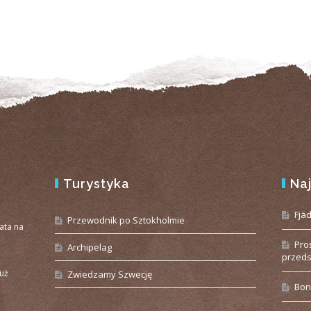
Turystyka
Na
e
Fjä
Przewodnik po Sztokholmie
iata na
Pro
Archipelag
przeds
już
Zwiedzamy Szwecję
Bon