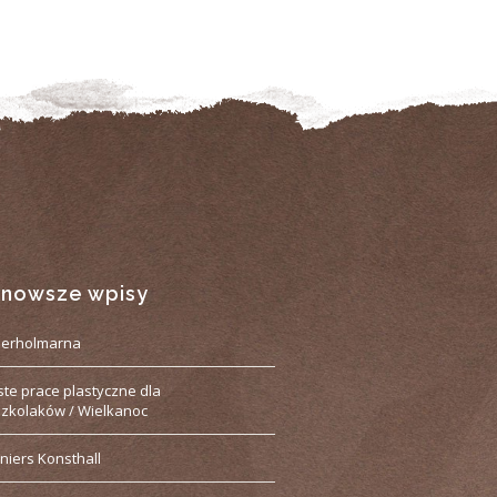
jnowsze wpisy
derholmarna
ste prace plastyczne dla
zkolaków / Wielkanoc
niers Konsthall