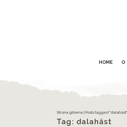
HOME
O
Strona główna
|
Posts tagged "dalahäst
Tag:
dalahäst