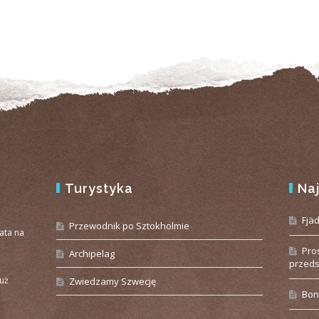
Turystyka
Na
e
Fjä
Przewodnik po Sztokholmie
iata na
Pro
Archipelag
przeds
już
Zwiedzamy Szwecję
Bon