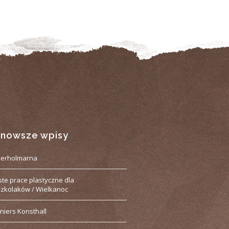
jnowsze wpisy
derholmarna
ste prace plastyczne dla
zkolaków / Wielkanoc
niers Konsthall