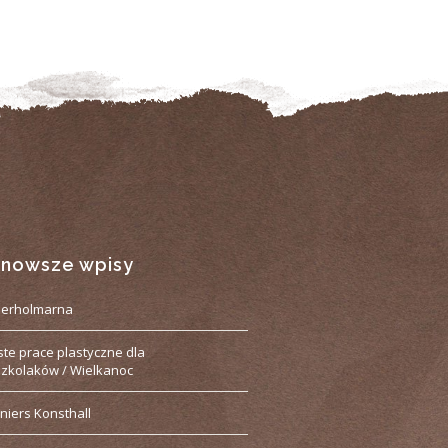
jnowsze wpisy
derholmarna
ste prace plastyczne dla
zkolaków / Wielkanoc
niers Konsthall