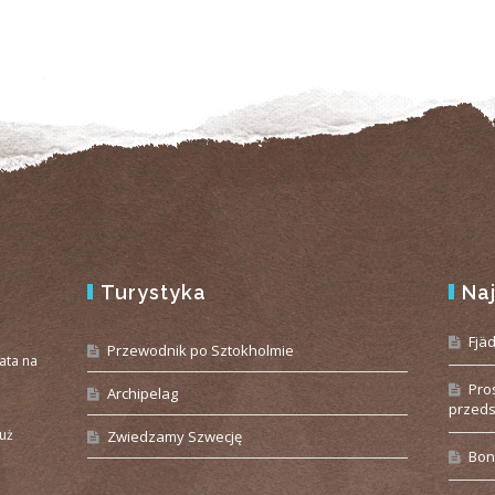
Turystyka
Na
e
Fjä
Przewodnik po Sztokholmie
iata na
Pro
Archipelag
przeds
już
Zwiedzamy Szwecję
Bon