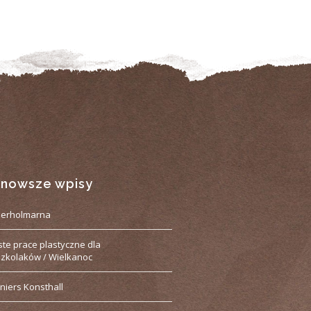
jnowsze wpisy
derholmarna
ste prace plastyczne dla
zkolaków / Wielkanoc
niers Konsthall