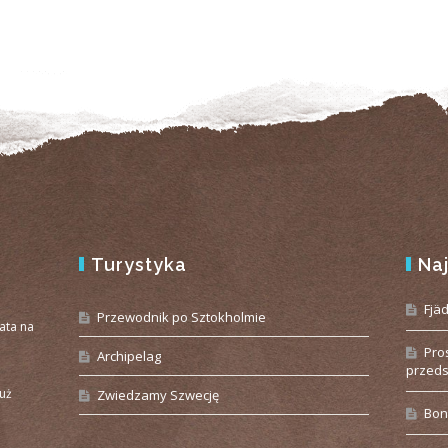
Turystyka
Na
e
Fjä
Przewodnik po Sztokholmie
iata na
Pro
Archipelag
przeds
już
Zwiedzamy Szwecję
Bon