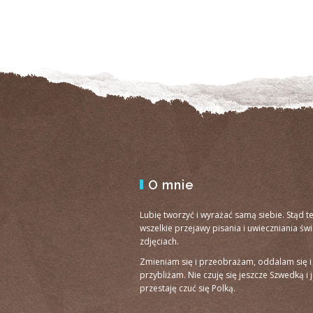
O mnie
Lubię tworzyć i wyrażać samą siebie. Stąd t
wszelkie przejawy pisania i uwieczniania św
zdjęciach.
Zmieniam się i przeobrażam, oddalam się i
przybliżam. Nie czuję się jeszcze Szwedką i 
przestaję czuć się Polką.