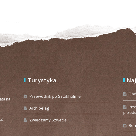
Turystyka
Na
e
Fjä
Przewodnik po Sztokholmie
iata na
Pro
Archipelag
przeds
już
Zwiedzamy Szwecję
Bon