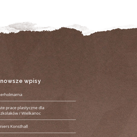
jnowsze wpisy
derholmarna
ste prace plastyczne dla
zkolaków / Wielkanoc
niers Konsthall