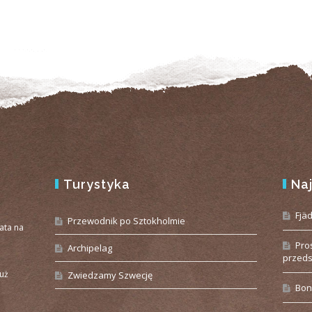
Turystyka
Na
e
Fjä
Przewodnik po Sztokholmie
iata na
Pro
Archipelag
przeds
już
Zwiedzamy Szwecję
Bon