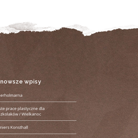
jnowsze wpisy
derholmarna
ste prace plastyczne dla
zkolaków / Wielkanoc
niers Konsthall