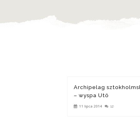
Archipelag sztokholms
– wyspa Utö
11 lipca 2014
12