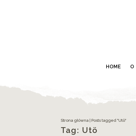
HOME
O
Strona główna
|
Posts tagged "Utö"
Tag:
Utö