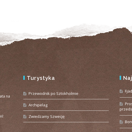
Turystyka
Na
e
Fjä
Przewodnik po Sztokholmie
iata na
Pro
Archipelag
przeds
już
Zwiedzamy Szwecję
Bon