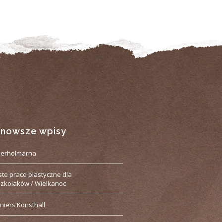
jnowsze wpisy
derholmarna
ste prace plastyczne dla
zkolaków / Wielkanoc
niers Konsthall