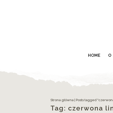
HOME
O
Strona główna
|
Posts tagged "czerwona
Tag:
czerwona li