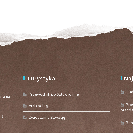
Turystyka
Na
e
Fjä
Przewodnik po Sztokholmie
iata na
Pro
Archipelag
przeds
już
Zwiedzamy Szwecję
Bon