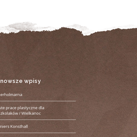
jnowsze wpisy
derholmarna
ste prace plastyczne dla
zkolaków / Wielkanoc
niers Konsthall