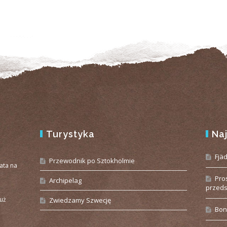
Turystyka
Na
e
Fjä
Przewodnik po Sztokholmie
iata na
Pro
Archipelag
przeds
już
Zwiedzamy Szwecję
Bon