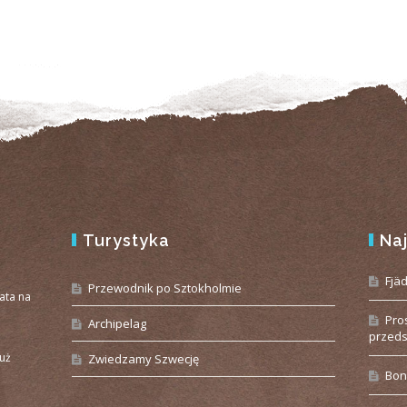
Turystyka
Na
e
Fjä
Przewodnik po Sztokholmie
iata na
Pro
Archipelag
przeds
już
Zwiedzamy Szwecję
Bon