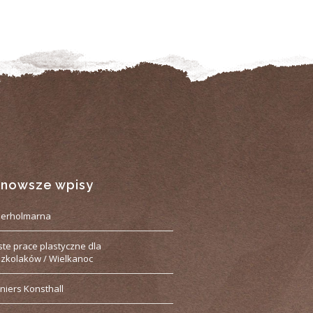
jnowsze wpisy
derholmarna
ste prace plastyczne dla
zkolaków / Wielkanoc
niers Konsthall