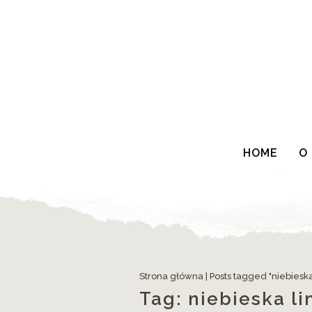
HOME
O
Strona główna
|
Posts tagged "niebieska 
Tag:
niebieska li