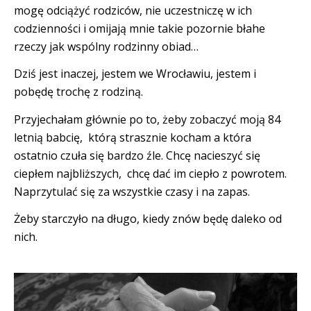
mogę odciążyć rodziców, nie uczestniczę w ich
codzienności i omijają mnie takie pozornie błahe
rzeczy jak wspólny rodzinny obiad…
Dziś jest inaczej, jestem we Wrocławiu, jestem i
pobędę trochę z rodziną.
Przyjechałam głównie po to, żeby zobaczyć moją 84
letnią babcię, którą strasznie kocham a która
ostatnio czuła się bardzo źle. Chcę nacieszyć się
ciepłem najbliższych, chcę dać im ciepło z powrotem.
Naprzytulać się za wszystkie czasy i na zapas.
Żeby starczyło na długo, kiedy znów będę daleko od
nich.