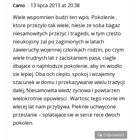
13 lipca 2013 at 20:38
Camo
Wiele wspomnien budzi ten wpis. Pokolenie ,
ktore przezylo tak wiele, niesie ze soba bagaz
niesamowitych przezyc i tragedii, w tym czesto
nieukojony zal po zaginionych w latach
zawieruchy wojennej czlonkach rodzin, po czym
wiele trudnych lat z zaciskaniem pasa, ciagle
dbajace o najmlodsze pokolenie, aby im wiodlo
sie lepiej. Dba och cieplo, spokoj i wzajemny
szacunek w domu i przekazywanie wielu tradycji
dalej, Niesamowita wiedz zyciowa i powtarzen
wielokrotnie opowiesci . Wartosc tego rosnie im
wiecej lat nam przybywa. Pieknie uchwycone
przeslanie – splatajace sie w serce rece dwoch
pokolen.
Odpowiedź