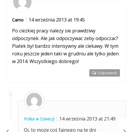
14 września 2013 at 19:45
Camo
Po ciezkiej pracy nalezy sie prawdziwy
odpoczynek. Ale jak odpoczywac zeby odpoczac?
Piatek byl bardzo intensywny ale ciekawy. W tym
roku jeszcze jeden taki w grudniu ale tylko jeden
w 2014. Wszystkiego dobrego!
Odpowiedź
14 września 2013 at 21:49
Polka w Szwecji
Oj, to może coś fajnego na te dni
röra
Zim