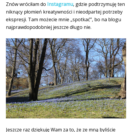
Znów wróciłam do
Instagramu
, gdzie podtrzymuję ten
niknący płomień kreatywności i nieodpartej potrzeby
ekspresji. Tam możecie mnie „spotkać”, bo na blogu
najprawdopodobniej jeszcze długo nie.
Jeszcze raz dziękuję Wam za to, że ze mną byliście