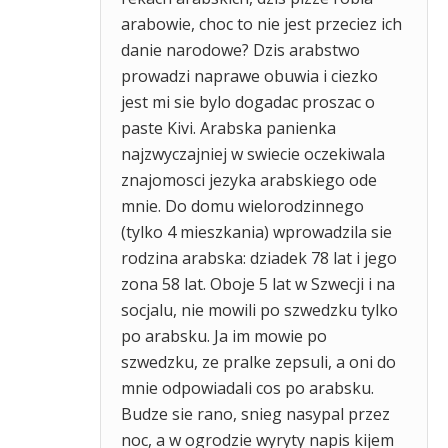
arabowie, choc to nie jest przeciez ich
danie narodowe? Dzis arabstwo
prowadzi naprawe obuwia i ciezko
jest mi sie bylo dogadac proszac o
paste Kivi. Arabska panienka
najzwyczajniej w swiecie oczekiwala
znajomosci jezyka arabskiego ode
mnie. Do domu wielorodzinnego
(tylko 4 mieszkania) wprowadzila sie
rodzina arabska: dziadek 78 lat i jego
zona 58 lat. Oboje 5 lat w Szwecji i na
socjalu, nie mowili po szwedzku tylko
po arabsku. Ja im mowie po
szwedzku, ze pralke zepsuli, a oni do
mnie odpowiadali cos po arabsku.
Budze sie rano, snieg nasypal przez
noc, a w ogrodzie wyryty napis kijem