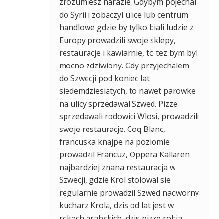
zrozumiesz narazie. Gdybym pojechal
do Syrii i zobaczyl ulice lub centrum
handlowe gdzie by tylko biali ludzie z
Europy prowadzili swoje sklepy,
restauracje i kawiarnie, to tez bym byl
mocno zdziwiony. Gdy przyjechalem
do Szwecji pod koniec lat
siedemdziesiatych, to nawet parowke
na ulicy sprzedawal Szwed. Pizze
sprzedawali rodowici Wlosi, prowadzili
swoje restauracje. Coq Blanc,
francuska knajpe na poziomie
prowadzil Francuz, Oppera Källaren
najbardziej znana restauracja w
Szwecji, gdzie Krol stolowal sie
regularnie prowadzil Szwed nadworny
kucharz Krola, dzis od lat jest w
rekach arabskich, dzis pizze robia