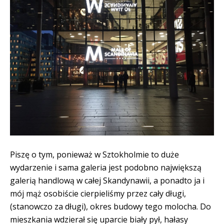
Piszę o tym, ponieważ w Sztokholmie to duże
wydarzenie i sama galeria jest podobno największą
galerią handlową w całej Skandynawii, a ponadto ja i
mój mąż osobiście cierpieliśmy przez cały długi,
(stanowczo za długi), okres budowy tego molocha. Do
mieszkania wdzierał się uparcie biały pył, hałasy