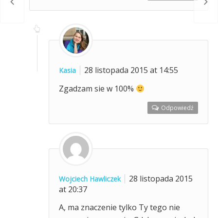
iatła
Leg
28 listopada 2015 at 14:55
Kasia
Zgadzam sie w 100%
Odpowiedź
28 listopada 2015
Wojciech Hawliczek
at 20:37
A, ma znaczenie tylko Ty tego nie