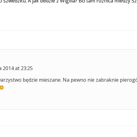
 szwedzku. A jak bedzie z Wigilia? Bo tam roznica miedzy Sz
a 2014 at 23:25
owarzystwo będzie mieszane. Na pewno nie zabraknie pierogó