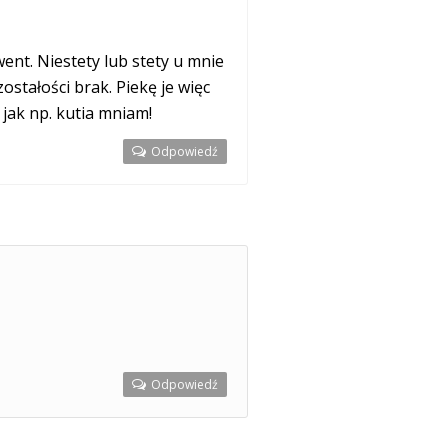
went. Niestety lub stety u mnie
stałości brak. Piekę je więc
 jak np. kutia mniam!
Odpowiedź
Odpowiedź