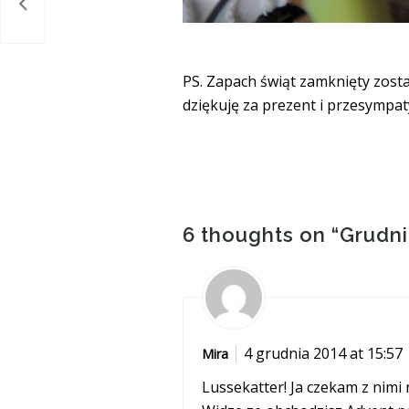
cje!
PS. Zapach świąt zamknięty został
dziękuję za prezent i przesympat
6 thoughts on “
Grudni
4 grudnia 2014 at 15:57
Mira
Lussekatter! Ja czekam z nimi 