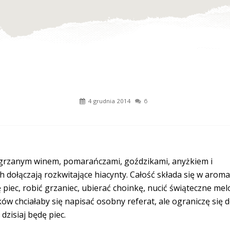
4 grudnia 2014
6
 grzanym winem, pomarańczami, goździkami, anyżkiem i
dołączają rozkwitające hiacynty. Całość składa się w aromat
piec, robić grzaniec, ubierać choinkę, nucić świąteczne mel
w chciałaby się napisać osobny referat, ale ograniczę się d
dzisiaj będę piec.