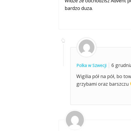
Widze ze obchodzisz Advent po
bardzo duza.
6 grudni
Polka w Szwecji
Wigilia pół na pół, bo t
grzybami oraz barszczu