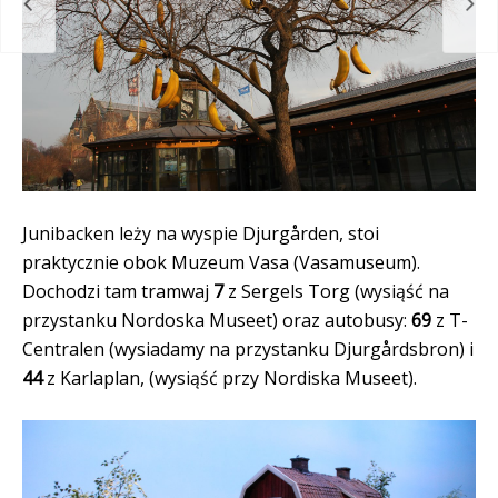
dnie
Ola
Junibacken leży na wyspie Djurgården, stoi
praktycznie obok Muzeum Vasa (Vasamuseum).
Dochodzi tam tramwaj
7
z Sergels Torg (wysiąść na
przystanku Nordoska Museet) oraz autobusy:
69
z T-
Centralen (wysiadamy na przystanku Djurgårdsbron) i
44
z Karlaplan, (wysiąść przy Nordiska Museet).