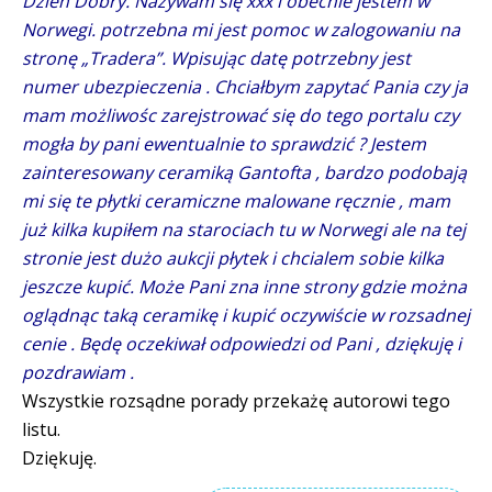
Dzień Dobry. Nazywam się xxx i obecnie jestem w
Norwegi. potrzebna mi jest pomoc w zalogowaniu na
stronę „Tradera”. Wpisując datę potrzebny jest
numer ubezpieczenia . Chciałbym zapytać Pania czy ja
mam możliwośc zarejstrować się do tego portalu czy
mogła by pani ewentualnie to sprawdzić ? Jestem
zainteresowany ceramiką Gantofta , bardzo podobają
mi się te płytki ceramiczne malowane ręcznie , mam
już kilka kupiłem na starociach tu w Norwegi ale na tej
stronie jest dużo aukcji płytek i chcialem sobie kilka
jeszcze kupić. Może Pani zna inne strony gdzie można
oglądnąc taką ceramikę i kupić oczywiście w rozsadnej
cenie . Będę oczekiwał odpowiedzi od Pani , dziękuję i
pozdrawiam .
Wszystkie rozsądne porady przekażę autorowi tego
listu.
Dziękuję.