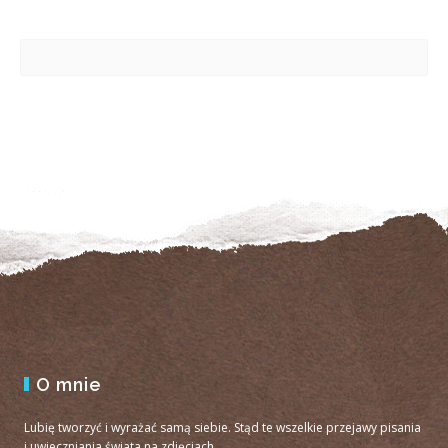
O mnie
Lubię tworzyć i wyrażać samą siebie. Stąd te wszelkie przejawy pisania
i uwieczniania świata na zdjęciach.