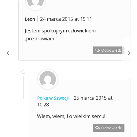
24 marca 2015 at 19:11
Leon
Jestem spokojnym człowiekiem
,pozdrawiam
Odpowiedź
erby
Göta
25 marca 2015 at
Polka w Szwecji
10:28
Wiem, wiem, i o wielkim sercu!
Odpowiedź